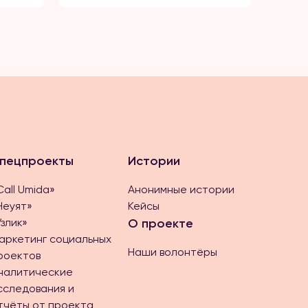
пецпроекты
Истории
Call Umida»
Анонимные истории
Неуят»
Кейсы
Ўзлик»
О проекте
аркетинг социальных
Наши волонтёры
роектов
налитические
сследования и
тчёты от проекта