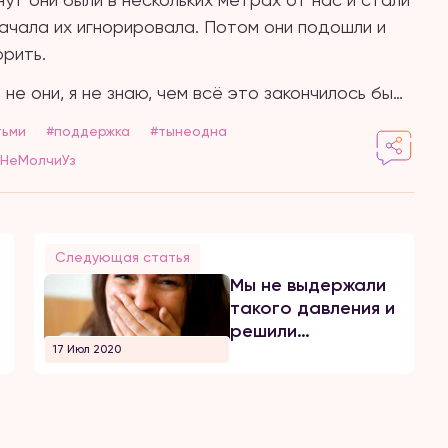
начала их игнорировала. Потом они подошли и
орить.
 не они, я не знаю, чем всё это закончилось бы…
тьми
#поддержка
#тынеодна
НеМолчиУз
Следующая статья
Мы не выдержали
такого давления и
решили
17 Июл 2020
заступиться за
себя