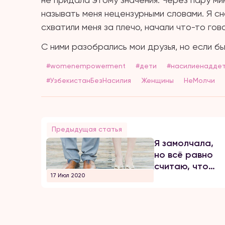
называть меня нецензурными словами. Я с
схватили меня за плечо, начали что-то гов
С ними разобрались мои друзья, но если бы
#womenempowerment
#дети
#насилиенадде
#УзбекистанБезНасилия
Женщины
НеМолчи
Предыдущая статья
Я замолчала,
но всё равно
считаю, что
17 Июл 2020
поступила
правильно