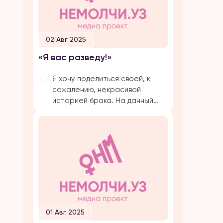
02 Авг 2025
«Я вас разведу!»
Я хочу поделиться своей, к
сожалению, некрасивой
историей брака. На данный
момент, на протяжении
долгого времени, я
подвергаюсь публичной
травле, оскорблениям и
обвинениям в убийстве брата
своего супруга. Расскажу все
с начала… Я вышла замуж по
большой любви. Супруг меня
добивался несколько лет,
затем мы встречались почти 5
01 Авг 2025
лет и он мне сделал