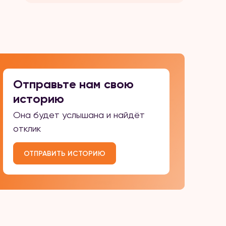
физическому и моральному
насилию со стороны родных. ⠀
С детства мы жили в страхе
перед отцом. Он часто
выпивал и избивал маму. Она
всю жизнь терпела […]
Отправьте нам свою
историю
Она будет услышана и найдёт
отклик
ОТПРАВИТЬ ИСТОРИЮ