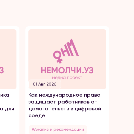
01 Авг 2026
30 И
ика
Как международное право
Как о
защищает работников от
домог
а для
домогательств в цифровой
среде
#Анализ и рекомендации
#Анал