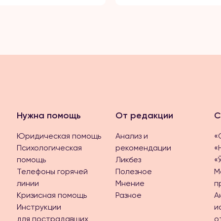
Нужна помощь
От редакции
С
Юридическая помощь
Анализ и
«
Психологическая
рекомендации
«
помощь
Ликбез
«
Телефоны горячей
Полезное
М
линии
Мнение
п
Кризисная помощь
Разное
А
Инструкции
и
для пострадавших
о