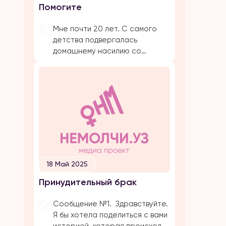
Помогите
предложение. Мы […]
Мне почти 20 лет. С самого
детства подвергалась
домашнему насилию со
стороны близких родствеников:
бабушка, папа, брат, дядя.
Было очень много плохих
событий, когда меня сильно
избивал папа. Даже не знаю с
чего начать. Самое страшное
и обидное, они абсолютно все
свои действия прикрывают
религией. Мол, это для нашего
блага. Однако, этого блага
18 Май 2025
совершенно нет […]
Принудительный брак
Сообщение №1. Здравствуйте.
Я бы хотела поделиться с вами