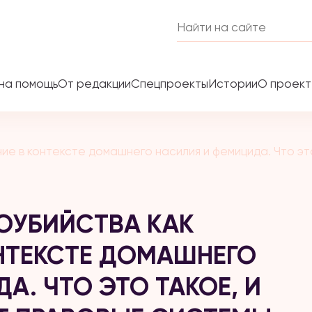
на помощь
От редакции
Спецпроекты
Истории
О проек
е в контексте домашнего насилия и фемицида. Что это
ОУБИЙСТВА КАК
ОНТЕКСТЕ ДОМАШНЕГО
А. ЧТО ЭТО ТАКОЕ, И