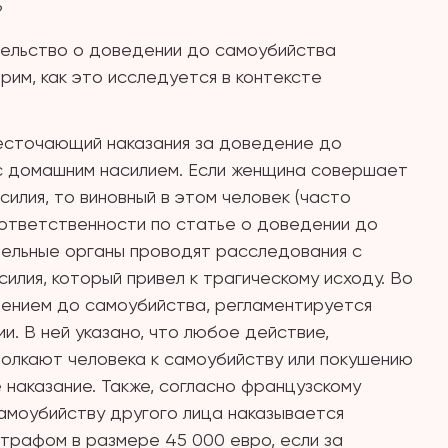
?
тельство о доведении до самоубийства
рим, как это исследуется в контексте
ужесточающий наказания за доведение до
 с домашним насилием. Если женщина совершает
илия, то виновный в этом человек (часто
й ответственности по статье о доведении до
ельные органы проводят расследования с
силия, который привел к трагическому исходу. Во
дением до самоубийства, регламентируется
и. В ней указано, что любое действие,
олкают человека к самоубийству или покушению
е наказание. Также, согласно французскому
амоубийству другого лица наказывается
трафом в размере 45 000 евро, если за