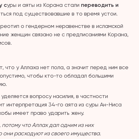
у с
уры и аяты из Корана стали
переводить и
ься под существовавшие в то время устои.
ереотип о гендерном неравенстве в исламской
ение женщин связано не с предписаниями Корана,
исов.
 что у Аллаха нет пола, а значит перед ним все
допустимо, чтобы кто-то обладал большими
ию.
уделяется вопросу насилия, в частности
ит интерпретация 34-го аята из суры Ан-Ниса
якобы имеет право ударить жену.
потому что Аллах дал одним из них
о они расходуют из своего имущества.