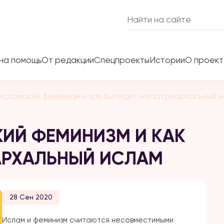
на помощь
От редакции
Спецпроекты
Истории
О проек
исламский феминизм и как выглядит непатриархальный 
КИЙ ФЕМИНИЗМ И КАК
АРХАЛЬНЫЙ ИСЛАМ
28 Сен 2020
Ислам и феминизм считаются несовместимыми