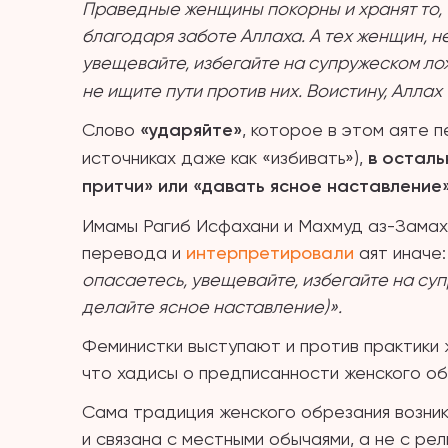
Праведные женщины покорны и хранят то, ч
благодаря заботе Аллаха. А тех женщин, 
увещевайте, избегайте на супружеском ло
не ищите пути против них. Воистину, Алла
Слово
«ударяйте»
, которое в этом аяте 
источниках даже как «избивать»),
в осталь
притчи» или «давать ясное наставление»
Имамы Рагиб Исфахани и Махмуд аз-Замах
перевода и
интерпретировали
аят иначе
опасаетесь, увещевайте, избегайте на суп
делайте ясное наставление)».
Феминистки выступают и против практики 
что хадисы о предписанности женского об
Сама традиция женского обрезания возни
и связана с местными обычаями, а не с ре