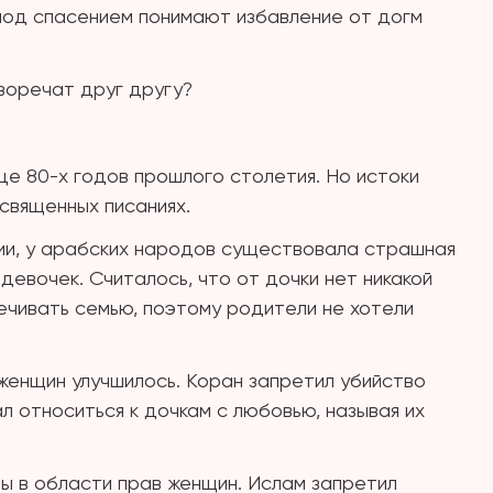
 под спасением понимают избавление от догм
воречат друг другу?
це 80-х годов прошлого столетия. Но истоки
 священных писаниях.
илии, у арабских народов существовала страшная
евочек. Считалось, что от дочки нет никакой
ечивать семью, поэтому родители не хотели
 женщин улучшилось. Коран запретил убийство
л относиться к дочкам с любовью, называя их
 в области прав женщин. Ислам запретил