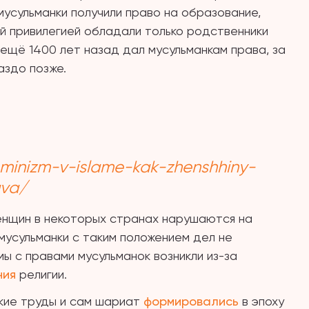
мусульманки получили право на образование,
ой привилегией обладали только родственники
 ещё 1400 лет назад дал мусульманкам права, за
аздо позже.
eminizm-v-islame-kak-zhenshhiny-
ava/
енщин в некоторых странах нарушаются на
мусульманки с таким положением дел не
мы с правами мусульманок возникли из-за
ния
религии.
кие труды и сам шариат
формировались
в эпоху