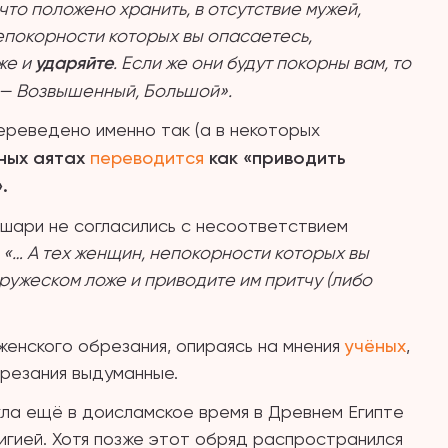
то положено хранить, в отсутствие мужей,
непокорности которых вы опасаетесь,
же и
ударяйте
. Если же они будут покорны вам, то
х — Возвышенный, Большой».
переведено именно так (а в некоторых
ных аятах
переводится
как «приводить
.
шари не согласились с несоответствием
:
«… А тех женщин, непокорности которых вы
ружеском ложе и приводите им притчу (либо
женского обрезания, опираясь на мнения
учёных
,
резания выдуманные.
кла ещё в доисламское время в Древнем Египте
лигией. Хотя позже этот обряд распространился