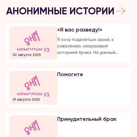
АНОНИМНЫЕ ИСТОРИИ
«Я вас разведу!»
Я хочу поделиться своей, к
сожалению, некрасивой
историей брака. На данный
02 августа 2025
момент, на протяжении долгого
времени, я подвергаюсь
публичной травле, оскорблениям
Помогите
и обвинениям в убийстве брата
своего супруга. Расскажу все с
начала… Я вышла замуж по
большой любви. Супруг меня
01 августа 2025
добивался несколько лет, затем
мы встречались почти 5 лет и он
мне сделал предложение. Мы […]
Принудительный брак