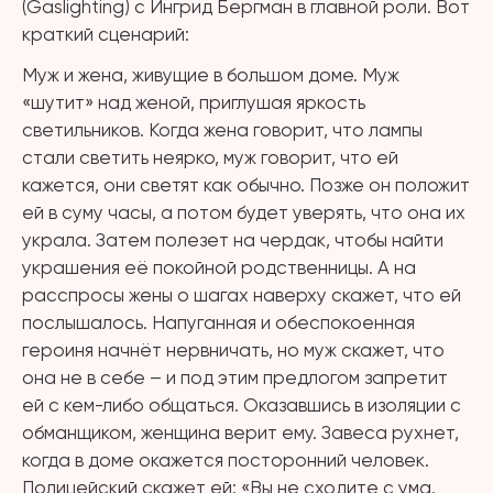
(Gaslighting) с Ингрид Бергман в главной роли. Вот
краткий сценарий:
Муж и жена, живущие в большом доме. Муж
«шутит» над женой, приглушая яркость
светильников. Когда жена говорит, что лампы
стали светить неярко, муж говорит, что ей
кажется, они светят как обычно. Позже он положит
ей в суму часы, а потом будет уверять, что она их
украла. Затем полезет на чердак, чтобы найти
украшения её покойной родственницы. А на
расспросы жены о шагах наверху скажет, что ей
послышалось. Напуганная и обеспокоенная
героиня начнёт нервничать, но муж скажет, что
она не в себе – и под этим предлогом запретит
ей с кем-либо общаться. Оказавшись в изоляции с
обманщиком, женщина верит ему. Завеса рухнет,
когда в доме окажется посторонний человек.
Полицейский скажет ей: «Вы не сходите с ума.