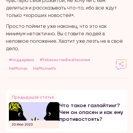
чувствую себя разбитой, не хочу ни с кем
делиться и рассказывать что-то, ибо все ждут
только «хороших новостей».
Просто поймите уже наконец, что это как
минимум нетактично. Вы ставите людей в
неловкое положение. Хватит уже лезть не в своё
дело.
#поддержка
#УзбекистанБезНасилия
НеМолчи
НеМолчиУз
Предыдущая статья
Что такое газлайтинг?
Чем он опасен и как ему
противостоять?
20 Июл 2020