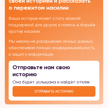
своей историей и рассказать
о пережитом насилии
Ваша история может стать важной
поддержкой для других и помочь в борьбе
против насилия.
Мы никому не раскрываем личных данных,
обеспечивая полную конфиденциальность
и защиту информации
Отправьте нам свою
историю
Она будет услышана и найдёт отклик
ОТПРАВИТЬ ИСТОРИЮ