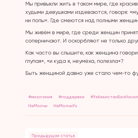
Мы привыкли жить в таком мире, где краси
худыми девушками издеваются, говоря: «му
ни попы». Где смеются над полными женщин
Мы живём в мире, где среди женщин принят
соперничают. И оскорбляют не только друг
Как часто вы слышите, как женщина говорит
глупая», «и куда я, неумёха, полезла»?
Быть женщиной давно уже стало чем-то фу
#мизогиния
#поддержка
#УзбекистанБезНасил
НеМолчи
НеМолчиУз
Предыдущая статья