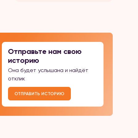
физическому и моральному
насилию со стороны родных. ⠀
С детства мы жили в страхе
перед отцом. Он часто
выпивал и избивал маму. Она
всю жизнь терпела […]
Отправьте нам свою
историю
Она будет услышана и найдёт
отклик
ОТПРАВИТЬ ИСТОРИЮ