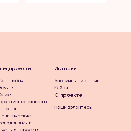
пецпроекты
Истории
Call Umida»
Анонимные истории
Неуят»
Кейсы
Ўзлик»
О проекте
аркетинг социальных
Наши волонтёры
роектов
налитические
сследования и
тчёты от проекта