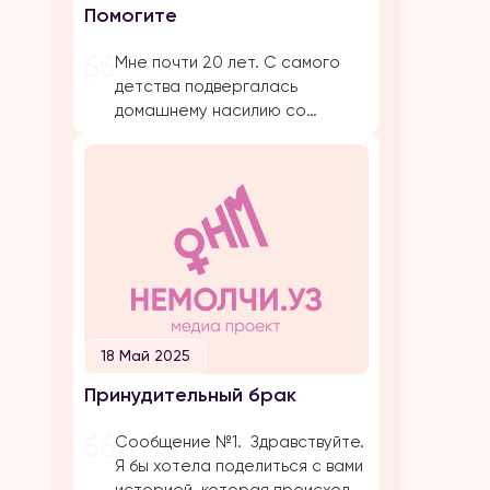
Помогите
предложение. Мы […]
Мне почти 20 лет. С самого
детства подвергалась
домашнему насилию со
стороны близких родствеников:
бабушка, папа, брат, дядя.
Было очень много плохих
событий, когда меня сильно
избивал папа. Даже не знаю с
чего начать. Самое страшное
и обидное, они абсолютно все
свои действия прикрывают
религией. Мол, это для нашего
блага. Однако, этого блага
18 Май 2025
совершенно нет […]
Принудительный брак
Сообщение №1. Здравствуйте.
Я бы хотела поделиться с вами