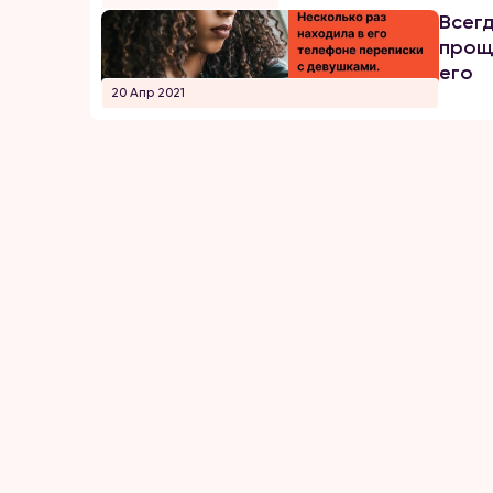
Всег
прощ
его
20 Апр 2021