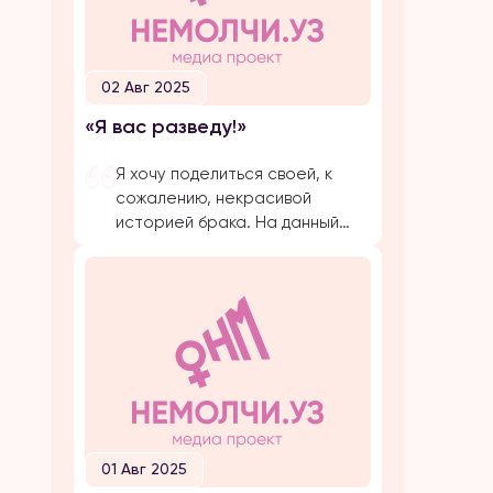
02 Авг 2025
«Я вас разведу!»
Я хочу поделиться своей, к
сожалению, некрасивой
историей брака. На данный
момент, на протяжении
долгого времени, я
подвергаюсь публичной
травле, оскорблениям и
обвинениям в убийстве брата
своего супруга. Расскажу все
с начала… Я вышла замуж по
большой любви. Супруг меня
добивался несколько лет,
затем мы встречались почти 5
01 Авг 2025
лет и он мне сделал