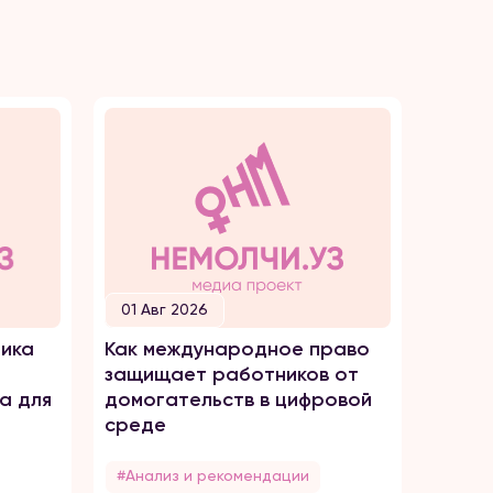
01 Авг 2026
30 И
ика
Как международное право
Как о
защищает работников от
домог
а для
домогательств в цифровой
среде
#Анализ и рекомендации
#Анал