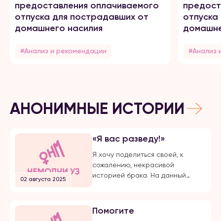
предоставления оплачиваемого
предост
отпуска для пострадавших от
отпуска
домашнего насилия
домашне
#Анализ и рекомендации
#Анализ 
АНОНИМНЫЕ ИСТОРИИ
«Я вас разведу!»
Я хочу поделиться своей, к
сожалению, некрасивой
историей брака. На данный
02 августа 2025
момент, на протяжении долгого
времени, я подвергаюсь
публичной травле, оскорблениям
Помогите
и обвинениям в убийстве брата