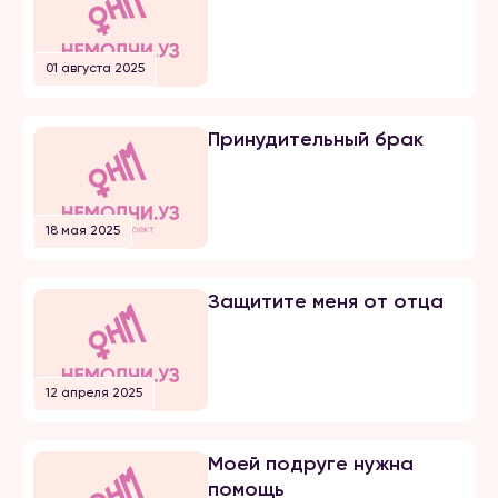
своего супруга. Расскажу все с
начала… Я вышла замуж по
большой любви. Супруг меня
01 августа 2025
добивался несколько лет, затем
мы встречались почти 5 лет и он
мне сделал предложение. Мы […]
Принудительный брак
18 мая 2025
Защитите меня от отца
12 апреля 2025
Моей подруге нужна
помощь