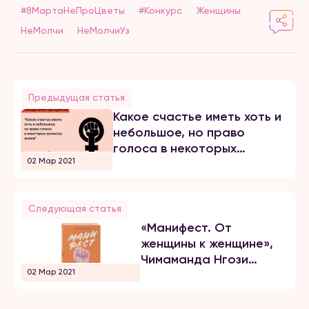
#8МартаНеПроЦветы
#Конкурс
Женщины
НеМолчи
НеМолчиУз
Предыдущая статья
Какое счастье иметь хоть и
небольшое, но право
голоса в некоторых
02 Мар 2021
аспектах жизни. Конкурс
Следующая статья
«Манифест. От
женщины к женщине»,
Чимаманда Нгози
02 Мар 2021
Адичи