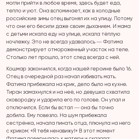
могли прийти в любое время, здесь будет еда,
тепло и уют. Она вспоминает, как в холодные
российские зимы отец выгонял их на улицу. Потому
что они его бесили даже своим дыханием. И мама
с детьми искала еду на улице, искала тёплую
ночлежку. Это не всегда удавалось ― Фатима
демонстрирует отмороженный участок на теле.
Столько лет прошло, этот след всегда с ней.
Кошмар закончился, когда нашей героине было 16.
Отец в очередной раз начал избивать мать.
Фатима прибежала на крик, дело было на кухне.
Тиран замахнулся и на неё, но девушка схватила
сковородку и ударила его по голове. Он упал и
отключился. Если бы встал ― она бы точно
добила. Ему повезло. На шум прибежала
сестрёнка, начала пинать отца, плюнула на него
с криком: «Я тебя ненавижу!» В этот момент
Фатима повернулась к матери и сказала: