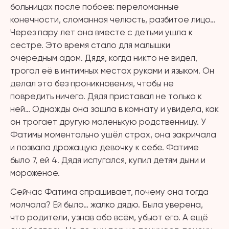
больницах после побоев: переломанные
конечности, сломанная челюсть, разбитое лицо…
Через пару лет она вместе с детьми ушла к
сестре. Это время стало для малышки
очередным адом. Дядя, когда никто не видел,
трогал её в интимных местах руками и языком. Он
делал это без проникновения, чтобы не
повредить ничего. Дядя приставал не только к
ней… Однажды она зашла в комнату и увидела, как
он трогает другую маленькую родственницу. У
Фатимы моментально ушёл страх, она закричала
и позвала дрожащую девочку к себе. Фатиме
было 7, ей 4. Дядя испугался, купил детям дыни и
мороженое.
Сейчас Фатима спрашивает, почему она тогда
молчала? Ей было… жалко дядю. Была уверена,
что родители, узнав обо всём, убьют его. А ещё