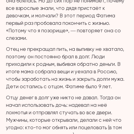
она боялась. Но до сих пор не понимает, почему
все взрослые знали, что дядя пристаёт к
девочкам, и молчали? В этот период Фатима
первый раз пробовала покончить с жизнью.
«Потому что я позорище», ― повторяет она со
слезами.
Отец не прекращал пить, на выпивку не хватало,
поэтому он постоянно брал в долг. Люди
приходили к родным, выбивая обратно деньги. В
итоге мама собрала вещи и уехала в Россию,
чтобы заработать на жизнь и закрыть долги мужа.
Дети остались с отцом. Фатиме было 9 лет.
Отцу денег в долг уже никто не давал. Тогда он
начал использовать дочь: надевал на неё
лохмотья и отправлял стучать во все двери.
Мужчины, которые открывали, делали с ней что
угодно: кто-то мог обнять или поцеловать (в том