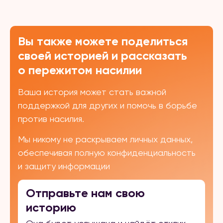
Вы также можете поделиться
своей историей и рассказать
о пережитом насилии
Ваша история может стать важной
поддержкой для других и помочь в борьбе
против насилия.
Мы никому не раскрываем личных данных,
обеспечивая полную конфиденциальность
и защиту информации
Отправьте нам свою
историю