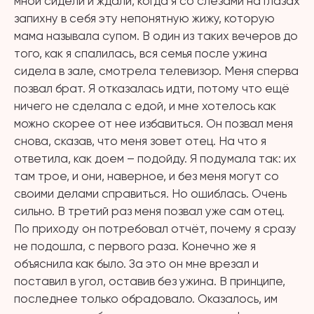
мной сидели и ждали, когда я со слезами на глазах
запихну в себя эту непонятную жижу, которую
мама называла супом. В один из таких вечеров до
того, как я спалилась, вся семья после ужина
сидела в зале, смотрела телевизор. Меня сперва
позвал брат. Я отказалась идти, потому что ещё
ничего не сделала с едой, и мне хотелось как
можно скорее от нее избавиться. Он позвал меня
снова, сказав, что меня зовет отец. На что я
ответила, как доем – подойду. Я подумала так: их
там трое, и они, наверное, и без меня могут со
своими делами справиться. Но ошиблась. Очень
сильно. В третий раз меня позвал уже сам отец.
По приходу он потребовал отчёт, почему я сразу
не подошла, с первого раза. Конечно же я
объяснила как было. За это он мне врезал и
поставил в угол, оставив без ужина. В принципе,
последнее только обрадовало. Оказалось, им