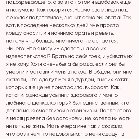
подозревающего, а за это потом я вдобавок ещё
и получала. Как говорится, «сама своё лицо под
ее кулак подставила», значит сама виновата! Так
вот, в последние несколько дней мне просто
крышу сносит, и я начинаю орать и реветь,
потому что больше мне ничего не остаётся.
Ничего! Что я могу им сделать на все их
издевательства!? Брать на себя грех, и убивать их
я не хочу. Хотя очень была бы рада, если они бы
умерли и оставили меня в покое. В общем, они мне
сказали, что сдадут меня в дурдом, а моих котят,
которых я ещё не пристроила, выбросят. Как,
кстати, однажды усыпили здорового и моего
любимого щенка, который был единственным, кто
делал меня счастливой в этой жизни. После этого
я месяц ревела без остановки, не хотела ни есть,
ни пить, ни жить. Мать вчера мне так и сказала,
что раз я чем-то недовольна, то меня сдадут в