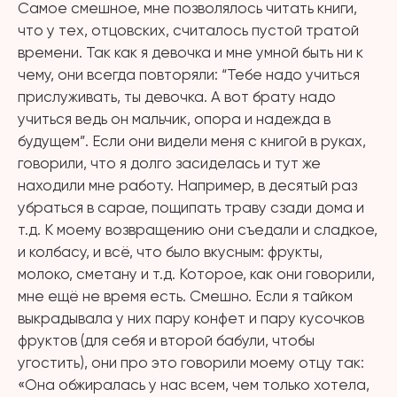
Самое смешное, мне позволялось читать книги,
что у тех, отцовских, считалось пустой тратой
времени. Так как я девочка и мне умной быть ни к
чему, они всегда повторяли: “Тебе надо учиться
прислуживать, ты девочка. А вот брату надо
учиться ведь он мальчик, опора и надежда в
будущем”. Если они видели меня с книгой в руках,
говорили, что я долго засиделась и тут же
находили мне работу. Например, в десятый раз
убраться в сарае, пощипать траву сзади дома и
т.д. К моему возвращению они съедали и сладкое,
и колбасу, и всё, что было вкусным: фрукты,
молоко, сметану и т.д. Которое, как они говорили,
мне ещё не время есть. Смешно. Если я тайком
выкрадывала у них пару конфет и пару кусочков
фруктов (для себя и второй бабули, чтобы
угостить), они про это говорили моему отцу так:
«Она обжиралась у нас всем, чем только хотела,