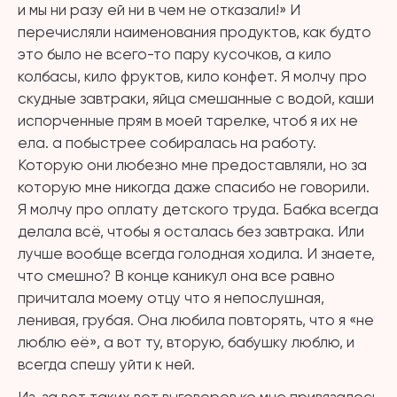
и мы ни разу ей ни в чем не отказали!» И
перечисляли наименования продуктов, как будто
это было не всего-то пару кусочков, а кило
колбасы, кило фруктов, кило конфет. Я молчу про
скудные завтраки, яйца смешанные с водой, каши
испорченные прям в моей тарелке, чтоб я их не
ела. а побыстрее собиралась на работу.
Которую они любезно мне предоставляли, но за
которую мне никогда даже спасибо не говорили.
Я молчу про оплату детского труда. Бабка всегда
делала всё, чтобы я осталась без завтрака. Или
лучше вообще всегда голодная ходила. И знаете,
что смешно? В конце каникул она все равно
причитала моему отцу что я непослушная,
ленивая, грубая. Она любила повторять, что я «не
люблю её», а вот ту, вторую, бабушку люблю, и
всегда спешу уйти к ней.