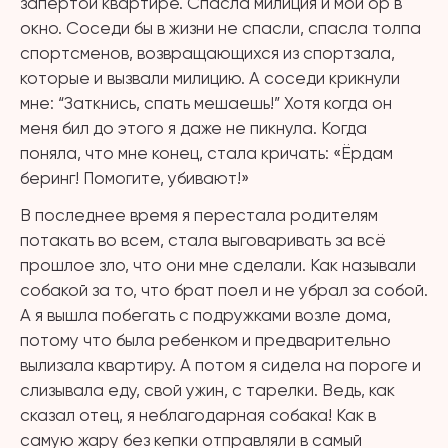
запертой квартире. Спасла милиция и мой ор в
окно. Соседи бы в жизни не спасли, спасла толпа
спортсменов, возвращающихся из спортзала,
которые и вызвали милицию. А соседи крикнули
мне: “Заткнись, спать мешаешь!” Хотя когда он
меня бил до этого я даже не пикнула. Когда
поняла, что мне конец, стала кричать: «Ёрдам
беринг! Помогите, убивают!»
В последнее время я перестала родителям
потакать во всем, стала выговаривать за всё
прошлое зло, что они мне сделали. Как называли
собакой за то, что брат поел и не убрал за собой.
А я вышла побегать с подружками возле дома,
потому что была ребенком и предварительно
вылизала квартиру. А потом я сидела на пороге и
слизывала еду, свой ужин, с тарелки. Ведь, как
сказал отец, я неблагодарная собака! Как в
самую жару без кепки отправляли в самый