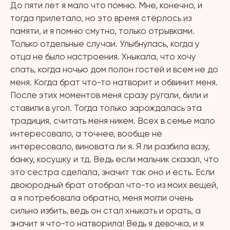
До пяти лет я мало что помню. Мне, конечно, и
тогда прилетало, но это время стёрлось из
памяти, и я помню смутно, только отрывками.
Только отдельные случаи. Улыбнулась, когда у
отца не было настроения. Хныкала, что хочу
спать, когда ночью дом полон гостей и всем не до
меня. Когда брат что-то натворит и обвинит меня.
После этих моментов меня сразу ругали, били и
ставили в угол. Тогда только зарождалась эта
традиция, считать меня никем. Всех в семье мало
интересовало, а точнее, вообще не
интересовало, виновата ли я. Я ли разбила вазу,
банку, косушку и тд. Ведь если мальчик сказал, что
это сестра сделала, значит так оно и есть. Если
двоюродный брат отобрал что-то из моих вещей,
а я потребовала обратно, меня могли очень
сильно избить, ведь он стал хныкать и орать, а
значит я что-то натворила! Ведь я девочка, и я