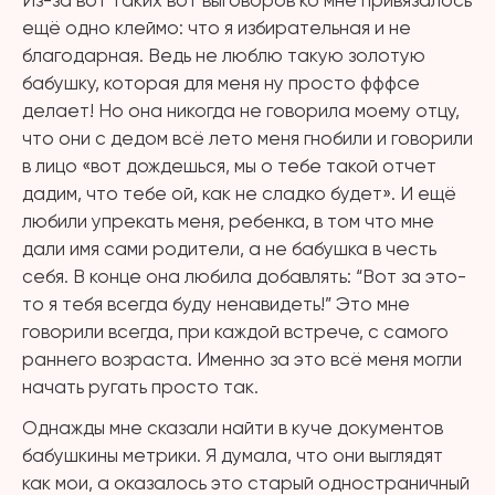
Из-за вот таких вот выговоров ко мне привязалось
ещё одно клеймо: что я избирательная и не
благодарная. Ведь не люблю такую золотую
бабушку, которая для меня ну просто фффсе
делает! Но она никогда не говорила моему отцу,
что они с дедом всё лето меня гнобили и говорили
в лицо «вот дождешься, мы о тебе такой отчет
дадим, что тебе ой, как не сладко будет». И ещё
любили упрекать меня, ребенка, в том что мне
дали имя сами родители, а не бабушка в честь
себя. В конце она любила добавлять: “Вот за это-
то я тебя всегда буду ненавидеть!” Это мне
говорили всегда, при каждой встрече, с самого
раннего возраста. Именно за это всё меня могли
начать ругать просто так.
Однажды мне сказали найти в куче документов
бабушкины метрики. Я думала, что они выглядят
как мои, а оказалось это старый одностраничный