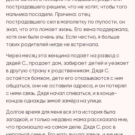
пострадавшего решили, что не хотят, чтобы того
мальчика посадили. Причина: отец
пострадавшего сел в малолетку по глупости, он
знал, что это ломает жизнь. Его жена поддержала,
хотя они были очень злы. Если честно, я больше
таких родителей нигде не встречала.
Через месяц эта женщина подаёт на развод с
дядей С., продает дом, забирает детей и уезжает
в другую страну к родственникам. Дядя С.
остаётся бомжом, дети его отказываются с ним
общаться, они не оставили адреса, и он потерял
с ними связь. Дядя начал спиваться, и в конце-
концов однажды зимой замёрз на улице.
Долгое время для меня вся эта история была
загадкой, и только недавно мама рассказала мне,
что произошло на самом деле. Дядя С. рос в
неполной семье. Его мать вышла замуж, и ее муж