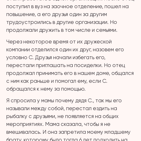
поступил в вуз на заочное отделение, пошел на
повышение, а его друзья один за другим
трудоустроились в другие организации. Но
продолжали дружить в том числе и семьями.
Через некоторое время от их дружеской
компании отделился один их друг, назовем его
условно С. Друзья начали избегать его,
перестали приглашать на посиделки. Но отец
продолжал принимать его в нашем доме, общался
с ним как раньше и помогал ему, если С.
обращался к нему за помощью.
Я спросила у мамы почему дядя С., так мы его
называли между собой, перестал ездить на
рыбалку с друзьями, не появляется на общих
мероприятиях. Мама сказала, чтобы я не
вмешивалась. И она запретила моему младшему
брату, которому было тогда 6 лет подходить на