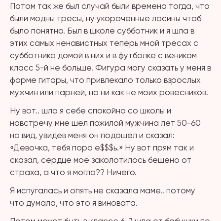
Потом так же был случай были времена тогда, что
были модны тресы, ну укороченные лосины чтоб
было понятно. Был в школе субботник и я шла в
этих самых ненавистных теперь мной тресах с
субботника домой в них и в футболке с веником
класс 5-й не больше. Фигура могу сказать у меня в
форме гитары, что привлекало только взрослых
мужчин или парней, но ни как не моих ровесников.
Ну вот.. шла я себе спокойно со школы и
навстречу мне шел пожилой мужчина лет 50-60
на вид, увидев меня он подошёл и сказал:
«Девочка, тебя пора е$$$ь.» Ну вот прям так и
сказал, сердце мое заколотилось бешено от
страха, а что я могла?? Ничего.
Я испугалась и опять не сказала маме.. потому
что думала, что это я виновата.