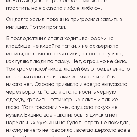
мама выходила на разговор с ним, хотела
простить, но я сказала либо я, либо он.
Он долго ходил, пока я не пригрозила заявить в
милицию. Потом пропал.
В последствии я стала ходить вечерами на
кладбище, не кидайте тапки, я не оскверняла
могилы, не ломала памятники , а просто гуляла,
как гуляют люди по парку. Нет, страшно не было.
Там кроме покойников, людей без определенного
места жительства и таких же кошек и собак
никого нет. Охрана привыкла и всегда выпускала
через ворота. Тогда я стала носить черную
одежду, красить ногти черным лаком и так же
глаза. ‘Гот» говорили мне.. слушала такую же
музыку. Видимо все накопилось.. я думала нет
нормальных мужчин и не будет.. страх не покидал,
никому ничего не говорила , всегда держала все в