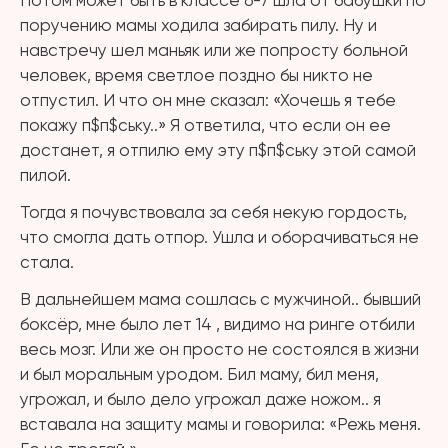
Потом может быть в классе 6-7 шла от бабушки по
поручению мамы ходила забирать пилу. Ну и
навстречу шел маньяк или же попросту больной
человек, время светлое поздно бы никто не
отпустил. И что он мне сказал: «Хочешь я тебе
покажу п$п$ську..» Я ответила, что если он ее
достанет, я отпилю ему эту п$п$ську этой самой
пилой.
Тогда я почувствовала за себя некую гордость,
что смогла дать отпор. Ушла и оборачиваться не
стала.
В дальнейшем мама сошлась с мужчиной.. бывший
боксёр, мне было лет 14 , видимо на ринге отбили
весь мозг. Или же он просто не состоялся в жизни
и был моральным уродом. Бил маму, бил меня,
угрожал, и было дело угрожал даже ножом.. я
вставала на защиту мамы и говорила: «Режь меня.