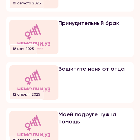
большой любви. Супруг меня
01 августа 2025
добивался несколько лет, затем
мы встречались почти 5 лет и он
мне сделал предложение. Мы […]
Принудительный брак
18 мая 2025
Защитите меня от отца
12 апреля 2025
Моей подруге нужна
помощь