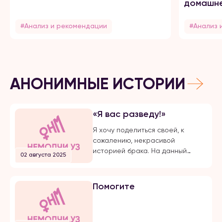
домашне
#Анализ и рекомендации
#Анализ 
АНОНИМНЫЕ ИСТОРИИ
«Я вас разведу!»
Я хочу поделиться своей, к
сожалению, некрасивой
историей брака. На данный
02 августа 2025
момент, на протяжении долгого
времени, я подвергаюсь
публичной травле, оскорблениям
Помогите
и обвинениям в убийстве брата
своего супруга. Расскажу все с
начала… Я вышла замуж по