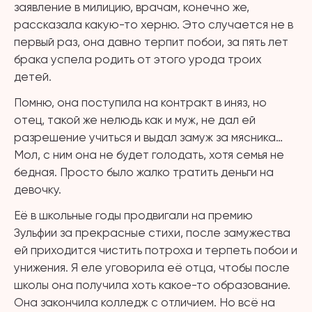
заявление в милицию, врачам, конечно же,
рассказала какую-то херню. Это случается не в
первый раз, она давно терпит побои, за пять лет
брака успела родить от этого урода троих
детей.
Помню, она поступила на контракт в иняз, но
отец, такой же нелюдь как и муж, не дал ей
разрешение учиться и выдал замуж за мясника…
Мол, с ним она не будет голодать, хотя семья не
бедная. Просто было жалко тратить деньги на
девочку.
Её в школьные годы продвигали на премию
Зульфии за прекрасные стихи, после замужества
ей приходится чистить потроха и терпеть побои и
унижения. Я еле уговорила её отца, чтобы после
школы она получила хоть какое-то образование.
Она закончила колледж с отличием. Но всё на