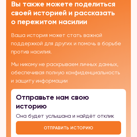
Вы также можете поделиться
своей историей и рассказать
о пережитом насилии
Ваша история может стать важной
поддержкой для других и помочь в борьбе
против насилия.
Мы никому не раскрываем личных данных,
обеспечивая полную конфиденциальность
и защиту информации
Отправьте нам свою
историю
Она будет услышана и найдёт отклик
ОТПРАВИТЬ ИСТОРИЮ