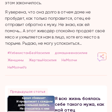
этом закончилось.
Я уверена, что она долго в отчем доме не
пробудет, как только поправится, отец её
отправит обратно к мужу. Не знаю, как ей
помочь… А этот живодёр спокойно продаёт своё
мясо и ухмыляется нам в лицо, хотя его место в
тюрьме. Рыдаю, не могу успокоиться…
#УзбекистанБезНасилия
домашнеенасилие
Женщины
ЖертвыНасилия
НеМолчи
НеМолчиУз
Предыдущая статья
Я всю жизнь боялась
себе такого мужа, как
мой отец