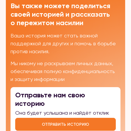
Вы также можете поделиться
своей историей и рассказать
о пережитом насилии
Ваша история может стать важной
поддержкой для других и помочь в борьбе
против насилия.
Мы никому не раскрываем личных данных,
обеспечивая полную конфиденциальность
и защиту информации
Отправьте нам свою
историю
Она будет услышана и найдёт отклик
ОТПРАВИТЬ ИСТОРИЮ