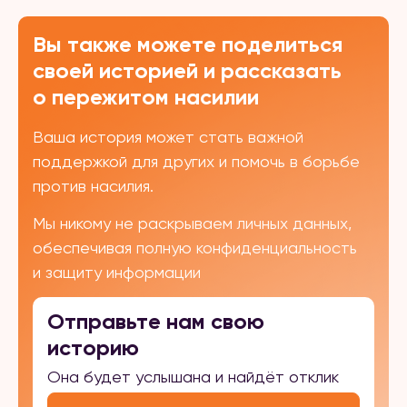
Вы также можете поделиться
своей историей и рассказать
о пережитом насилии
Ваша история может стать важной
поддержкой для других и помочь в борьбе
против насилия.
Мы никому не раскрываем личных данных,
обеспечивая полную конфиденциальность
и защиту информации
Отправьте нам свою
историю
Она будет услышана и найдёт отклик