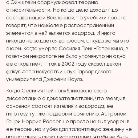
а Эйнштейн сформулировал теорию
относительности. Но когда дело доходит до
состава нашей Вселенной, то учебники просто
говорят, что наиболее распространенным
элементом в ней является водород. И никто
никогда не задается вопросом, откуда же мы это
знаем. Когда умерла Сесилия Пейн-Гапошкина, в
газетном некрологе не было упомянуто ни одно
ее открытие», — так в 2002 году сказал декан
факультета искусств и наук Гарвардского
университета Джереми Ноулз.
Когда Сесилия Пейн опубликовала свою
диссертацию с доказательствами, что звезды в
основном состоят из гелия и водорода, ее
гипотезу тут же подвергли сомнению. Астроном
Генри Норрис Рассел не просто не был уверен в
ее теории, но и убеждал талантливую женщину не
представлять свою диссертацию, чтобы не быть