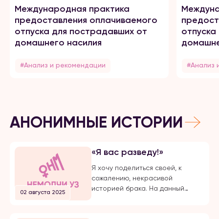
Международная практика
Междуна
предоставления оплачиваемого
предост
отпуска для пострадавших от
отпуска
домашнего насилия
домашне
#Анализ и рекомендации
#Анализ 
АНОНИМНЫЕ ИСТОРИИ
«Я вас разведу!»
Я хочу поделиться своей, к
сожалению, некрасивой
историей брака. На данный
02 августа 2025
момент, на протяжении долгого
времени, я подвергаюсь