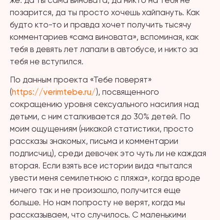
же: да ты сама виновата, да никто на тебя не
позарится, да ты просто хочешь хайпануть. Как
будто кто-то и правда хочет получить тысячу
комментариев «сама виновата», вспоминая, как
тебя в девять лет лапали в автобусе, и никто за
тебя не вступился.
По данным проекта «Тебе поверят»
(
https://verimtebe.ru/
), посвященного
сокращению уровня сексуального насилия над
детьми, с ним сталкивается до 30% детей. По
моим ощущениям (никакой статистики, просто
рассказы знакомых, письма и комментарии
подписчиц), среди девочек это чуть ли не каждая
вторая. Если взять все истории вида «пытался
увести меня семилетнюю с пляжа», когда вроде
ничего так и не произошло, получится еще
больше. Но нам попросту не верят, когда мы
рассказываем, что случилось. С маленькими