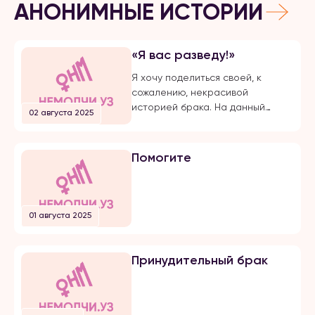
АНОНИМНЫЕ ИСТОРИИ
«Я вас разведу!»
Я хочу поделиться своей, к
сожалению, некрасивой
историей брака. На данный
02 августа 2025
момент, на протяжении долгого
времени, я подвергаюсь
публичной травле, оскорблениям
Помогите
и обвинениям в убийстве брата
своего супруга. Расскажу все с
начала… Я вышла замуж по
большой любви. Супруг меня
01 августа 2025
добивался несколько лет, затем
мы встречались почти 5 лет и он
мне сделал предложение. Мы […]
Принудительный брак