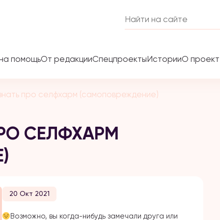
на помощь
От редакции
Спецпроекты
Истории
О проек
знать про селфхарм (самоповреждение)
ПРО СЕЛФХАРМ
)
20 Окт 2021
Возможно, вы когда-нибудь замечали друга или