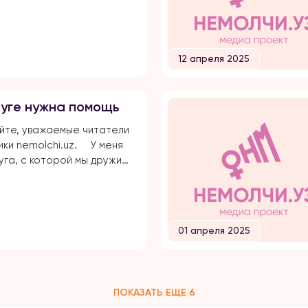
о сейчас. Примерно
зад знакомая нашей
рез своих друзей, нашла
потенциальных сватов. Мы
12 апреля 2025
ей, можно сказать, из
гиона, с общими корнями
каком-то смысле дальние
уге нужна помощь
ики. Эта женщина
а меня той семье, […]
йте, уважаемые читатели
ки nemolchi.uz. ⠀ У меня
уга, с которой мы дружим
 — ещё с техникума. Она
авно, но за всё это время,
ы общаемся, я ни разу не
её глазах настоящего
01 апреля 2025
С самого начала она
ась словесным унижениям
свекрови — якобы […]
ПОКАЗАТЬ ЕЩЕ 6