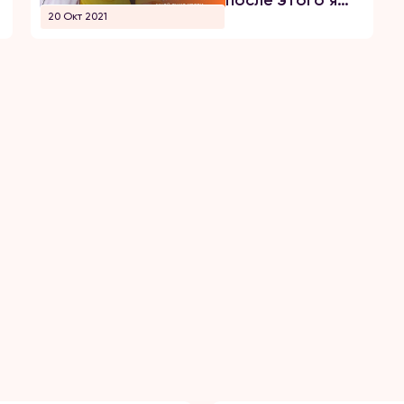
я
после этого я
20 Окт 2021
ничего не
помню...
Проснулась и
обнаружила
себя
полураздетой