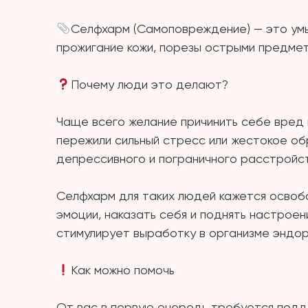
⠀
Селфхарм (Самоповреждение) — это умы
прожигание кожи, порезы острыми предмет
⠀
Почему люди это делают?
⠀
Чаще всего желание причинить себе вред
пережили сильный стресс или жестокое о
депрессивного и пограничного расстройс
⠀
Селфхарм для таких людей кажется освоб
эмоции, наказать себя и поднять настроен
стимулирует выработку в организме эндо
⠀
Как можно помочь
⠀
От вас в первую очередь требуется подд