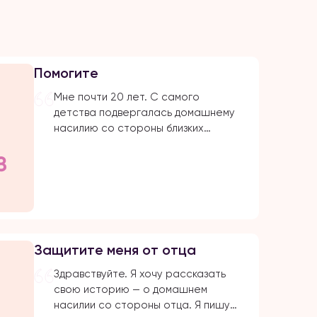
Помогите
Мне почти 20 лет. С самого
детства подвергалась домашнему
насилию со стороны близких
родствеников: бабушка, папа, брат,
дядя. Было очень много плохих
событий, когда меня сильно избивал
папа. Даже не знаю с чего начать.
Самое страшное и обидное, они
абсолютно все свои действия
прикрывают религией. Мол, это для
Защитите меня от отца
нашего блага. Однако, этого блага
совершенно нет […]
Здравствуйте. Я хочу рассказать
свою историю — о домашнем
насилии со стороны отца. Я пишу