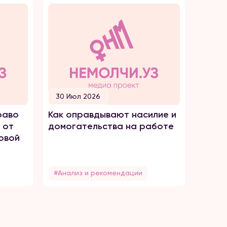
30 Июл 2026
30 И
раво
Как оправдывают насилие и
ПРОС
 от
домогательства на работе
ТОРГ
овой
#Анализ и рекомендации
#Без 