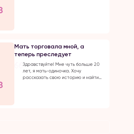
это заявление, потому что больше
не могу терпеть. На протяжении
многих лет я подвергалась
физическому и моральному насилию
со стороны родных. ⠀ С детства мы
жили в страхе перед отцом. Он
часто выпивал и избивал маму. Она
Мать торговала мной, а
всю жизнь терпела […]
теперь преследует
Здравствуйте! Мне чуть больше 20
лет, я мать-одиночка. Хочу
рассказать свою историю и найти
поддержку общества, а также
попросить помощи и защиты. ⠀ Всё
началось, когда мне было 15–16 лет.
Мои родители развелись, и,
возможно, я стала причиной их
разрыва. Однажды я застала маму
с другим мужчиной. От возмущения и
ревности я рассказала об этом […]