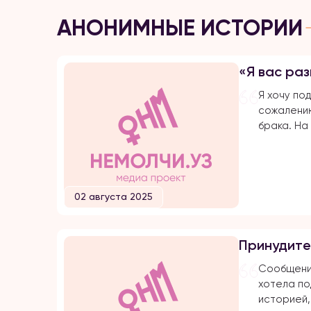
АНОНИМНЫЕ ИСТОРИИ
«Я вас раз
Я хочу под
сожалению
брака. На
протяжени
подвергаю
оскорблен
убийстве 
02 августа 2025
Расскажу 
замуж по 
меня доби
Принудите
затем мы 
он мне сд
Сообщение
хотела по
историей,