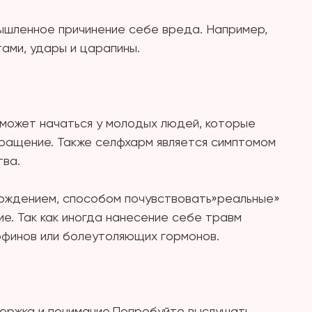
шленное причинение себе вреда. Например,
ами, удары и царапины.
 может начаться у молодых людей, которые
бращение. Также селфхарм является симптомом
тва.
ождением, способом почувствовать»реальные»
ие. Так как иногда нанесение себе травм
рфинов или болеутоляющих гормонов.
ержка и понимание.Попробуйте выслушать