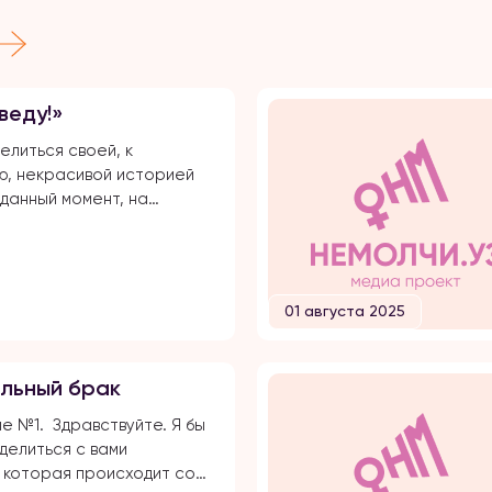
веду!»
елиться своей, к
, некрасивой историей
 данный момент, на
и долгого времени, я
сь публичной травле,
иям и обвинениям в
брата своего супруга.
01 августа 2025
все с начала… Я вышла
большой любви. Супруг
вался несколько лет,
льный брак
встречались почти 5 лет и
елал предложение. Мы […]
 №1. Здравствуйте. Я бы
делиться с вами
 которая происходит со