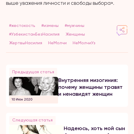
выше уважения личности и свободы выбора».
#жестокость
#измены
#мужчины
#УзбекистанБезНасилия
Женщины
ЖертвыНасилия
НеМолчи
НеМолчиУз
Предыдущая статья
Внутренняя мизогиния:
почему женщины травят
и ненавидят женщин
10 Июн 2020
Следующая статья
Надеюсь, хоть мой сын