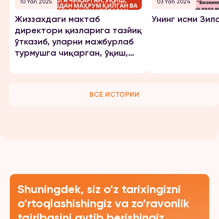
10 Yan 2025
03 Yan 2024
Жиззахдаги мактаб
Унинг исми Зил
директори қизларига тазйиқ
ўтказиб, уларни мажбурлаб
турмушга чиқарган, ўқиш,
ишлашдан маҳрум қилган ва
эркинликларини чеклаган.
ВСЕ ИСТОРИИ
Shuningdek, siz o‘z tarixingizni
o‘rtoqlashishingiz va zo‘ravonlik
tajribasini aytib berishingiz