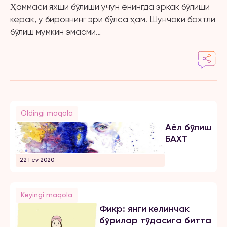
Ҳаммаси яхши бўлиши учун ёнингда эркак бўлиши
керак, у бировнинг эри бўлса ҳам. Шунчаки бахтли
бўлиш мумкин эмасми…
Oldingi maqola
Аёл бўлиш
БАХТ
22 Fev 2020
Keyingi maqola
Фикр: янги келинчак
бўрилар тўдасига битта