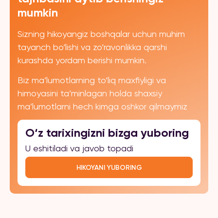
mumkin
Sizning hikoyangiz boshqalar uchun muhim
tayanch bo‘lishi va zo‘ravonlikka qarshi
kurashda yordam berishi mumkin.
Biz ma’lumotlarning to‘liq maxfiyligi va
himoyasini ta’minlagan holda shaxsiy
ma’lumotlarni hech kimga oshkor qilmaymiz
O‘z tarixingizni bizga yuboring
U eshitiladi va javob topadi
HIKOYANI YUBORING