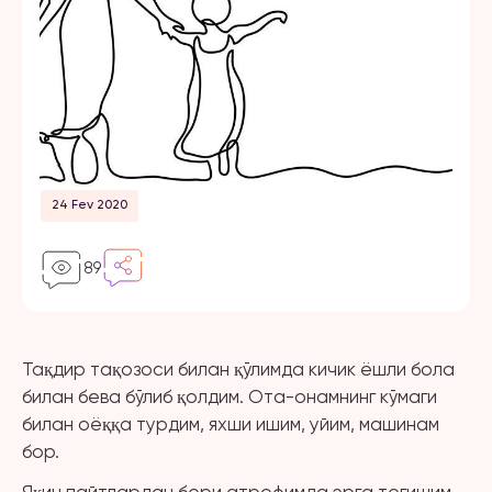
24 Fev 2020
89
Тақдир тақозоси билан қўлимда кичик ёшли бола
билан бева бўлиб қолдим. Ота-онамнинг кўмаги
билан оёққа турдим, яхши ишим, уйим, машинам
бор.