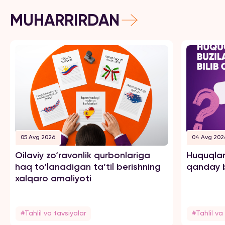
MUHARRIRDAN
05 Avg 2026
04 Avg 202
Oilaviy zo‘ravonlik qurbonlariga
Huquqlar
haq to‘lanadigan ta’til berishning
qanday b
xalqaro amaliyoti
#Tahlil va tavsiyalar
#Tahlil va