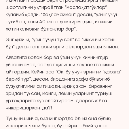
Яқин пайтлардан бери атрофимда эрга тегишим
шартлигини уқтираётган “маслаҳатгўйлар”
кўпайиб қолди. “Хоҳламайман” десам, “ўзинг учун
туғиб ол, хали 40 ёшга ҳам кирмадинг, иккинчи
хотин олмоқчи бўлганлар бор”.
Энг қизиғи, “ўзинг учун туғвол” ва “иккинчи хотин
бўл” деган гапларни эрли аёллардан эшитяпман.
Аввалига болам бор ва ўзим учун кимнингдир
ўйнаши эмас, саёҳат қилишни хоҳлаётганимни
айтардим. Кейин эса “Ок, бу учун эрингни “қарзга”
бериб тур”, десам, бирданига ҳафа бўлволиб,
бузуқлигимни айтишади. Қизиқ экан, бировнинг
эридан туғсам, майли, лекин уларнинг турмуш
ўртоқларига кўз олайтирсам, дарров ж.б.га
чиқаришаркан-да?!
Тушунишимча, бизнинг юртда ёлғиз она бўлиб,
ишларинг яхши бўлса, бу ғайритабиий ҳолат.