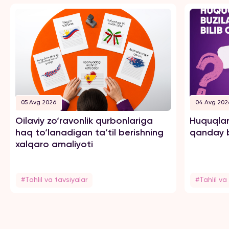
05 Avg 2026
04 Avg 202
Oilaviy zo‘ravonlik qurbonlariga
Huquqlar
haq to‘lanadigan ta’til berishning
qanday b
xalqaro amaliyoti
#Tahlil va tavsiyalar
#Tahlil va