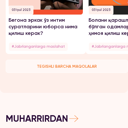
03 Iyul 2023
03 Iyul 2023
Бегона эркак ўз интим
Болани қарашл
суратларини юборса нима
бўлган одамла
қилиш керак?
ҳимоя қилиш ке
#Jabrlanganlarga maslahat
#Jabrlanganlarga 
TEGISHLI BARCHA MAQOLALAR
MUHARRIRDAN