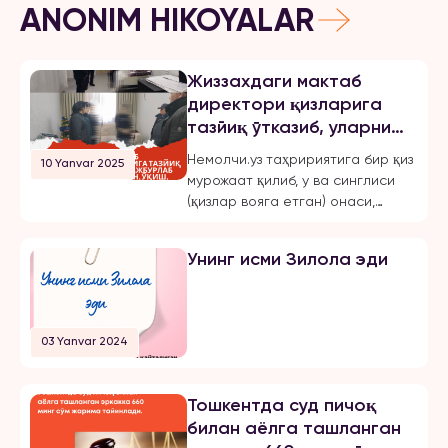
ANONIM HIKOYALAR
Жиззахдаги мактаб
директори қизларига
тазйиқ ўтказиб, уларни
мажбурлаб турмушга
Немолчи.уз таҳририятига бир қиз
10 Yanvar 2025
чиқарган, ўқиш,
мурожаат қилиб, у ва синглиси
ишлашдан маҳрум қилган
(қизлар вояга етган) онаси,
ва эркинликларини
Жиззах шаҳридаги 18-мактаб
чеклаган.
директори бўлмиш Шахноза
Унинг исми Зилола эди
Хасанова томонидан бир неча
бор зўравонлик ва тазйиққа
учрашганини маълум қилди.
Қуйида опа-сингиллардан
03 Yanvar 2024
бирининг хабарини эълон
қиламиз: «3 йилдан буён Тошкент
шаҳрида ҳам ўқиб, ҳам
Тошкентда суд пичоқ
ишлайман. 2024 йил 31 октябрь
билан аёлга ташланган
куни мени умуман норози бўлган