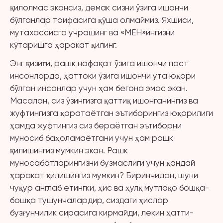
қилолмас экансиз, демак сизни ўзига ишончи
бўлганлар тоифасига қўша олмаймиз. Яхшиси,
мутахассисга учрашинг ва «МЕН»ингизни
кўтаришга ҳаракат қилинг.
Энг қизиғи, рашк нафақат ўзига ишончи паст
инсонларда, ҳаттоки ўзига ишончи ута юқори
бўлган инсонлар учун ҳам бегона эмас экан.
Масалан, сиз ўзингизга қаттиқ ишонганингиз ва
жуфтингизга қаратаётган эътиборингиз юқорилиги
ҳамда жуфтингиз сиз бераётган эътиборни
муносиб баҳоламаётгани учун ҳам рашк
қилишингиз мумкин экан. Рашк
муносабатларингизни бузмаслиги учун қандай
ҳаракат қилишингиз мумкин? Биринчидан, шуни
чуқур англаб етингки, ҳис ва ҳулқ мутлақо бошқа-
бошқа тушунчалардир, сиздаги ҳислар
бузғунчилик сирасига кирмайди, лекин ҳатти-