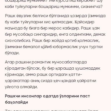
бошқариш мумкинми? Уни кўрсатиш керакми? Шу
каби туйғуларни бошқариш мумкинми, сизнингча?
Рашк ёвузлик белгиси бўлганида ҳозирда ўзимизда
бу каби туйғуларни хис қилмасдик. Қайсидир
маънода бу бизга бир мерос кабидир. Рашк ҳам
бир мусобақа сингаридир, енга олдингизми, демак
сиз ғолибсиз. Рашк бир жойда қотиб қолмаслик,
ўзимизни бемалол қўйиб юбормаслик учун туртки
бўлади.
Агар рашкни романтик муносабатларда
кўрадиган бўлсак, бу бир қарашда ҳушомаддек
кўринади, аммо рашк ортидаги ҳатти-
ҳаракатлар аниқ сизда ҳеч қандай ҳайратни
уйғота олмайди.
Рашкчи инсонлар одатда
ў
зларини паст
ба
ҳ
ол
айди