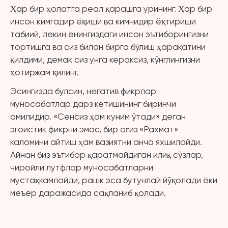
Ҳар бир ҳолатга реал қарашга урининг. Ҳар бир
инсон кимгадир ёқиши ва кимнидир ёқтириши
табиий, лекин ёнингиздаги инсон эътиборингизни
тортишга ва сиз билан бирга бўлиш ҳаракатини
қилдими, демак сиз унга кераксиз, кўнглингизни
ҳотиржам қилинг.
Эсингизда булсин, негатив фикрлар
муносабатлар дарз кетишининг биринчи
омилидир. «Сенсиз ҳам куним ўтади» деган
эгоистик фикрни эмас, бир оғиз «Рахмат»
каломини айтиш ҳам вазиятни анча яхшилайди.
Айнан биз эътибор қаратмайдиган илиқ сўзлар,
чиройли лутфлар муносабатларни
мустақкамлайди, рашк эса бутунлай йўқолади ёки
меъёр даражасида сақланиб қолади.