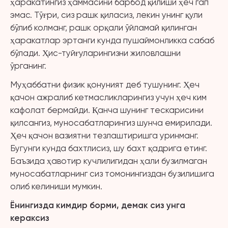
ҳаракатингиз ҳаммасини барбод қилиши ҳеч гап
эмас. Тўғри, сиз рашк қиласиз, лекин унинг қули
бўлиб колманг, рашк орқали ўйламай қилинган
ҳаракатлар эртанги кунда пушаймонликка сабаб
бўлади. Ҳис-туйғуларингизни жиловлашни
ўрганинг.
Муҳаббатни физик қонуният деб тушунинг. Ҳеч
қачон ажралиб кетмасликларингиз учун ҳеч ким
кафолат бермайди. Қанча шунинг тескарисини
қилсангиз, муносабатларингиз шунча емирилади.
Ҳеч қачон вазиятни тезлаштиришга уринманг.
Бугунги кунда бахтлисиз, шу бахт қадрига етинг.
Баъзида ҳавотир кучлилигидан ҳали бузилмаган
муносабатларнинг сиз томонингиздан бузилишига
олиб келиниши мумкин.
Ё
нингизда кимдир борми, демак сиз унга
кераксиз