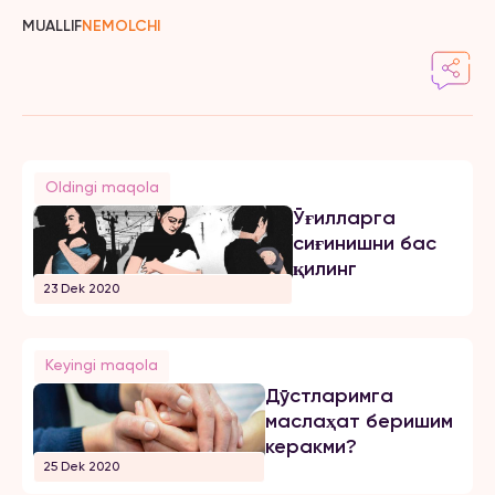
MUALLIF
NEMOLCHI
Oldingi maqola
Ўғилларга
сиғинишни бас
қилинг
23 Dek 2020
Keyingi maqola
Дўстларимга
маслаҳат беришим
керакми?
25 Dek 2020