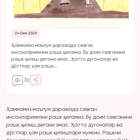
24 Dek 2020
Ҳаммамиз маълум даражада севган
инсонларимизни рашк қиламиз. Бу доим севганини
рашк қилиш дегани эмас. Ҳатто дугоналар ва
дўстлар ҳам рашк...
70
Ҳаммамиз маълум даражада севган
инсонларимизни рашк қиламиз. Бу доим севганини
рашк қилиш дегани эмас. Ҳатто дугоналар ва
дўстлар ҳам рашк қилишлари мумкин. Рашкни