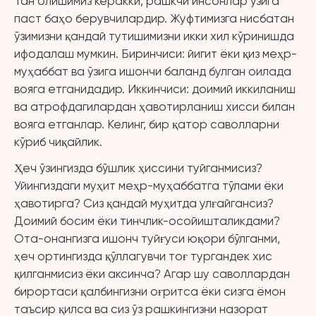
Тан олишимиз керакки, рашкчи инсонлар ўзига
паст баҳо берувчилардир. Жуфтимизга нисбатан
ўзимизни қандай тутишимизни икки хил кўринишда
ифодалаш мумкин. Биринчиси: йигит ёки қиз меҳр-
муҳаббат ва ўзига ишончи баланд булган оилада
вояга етганидадир. Иккинчиси: доимий иккиланиш
ва атрофдагилардан ҳавотирланиш хисси билан
вояга етганлар. Келинг, бир қатор саволларни
кўриб чиқайлик.
Ҳеч ўзингизда бўшлик ҳиссини туйганмисиз?
Уйингиздаги муҳит меҳр-муҳаббатга тўлами ёки
ҳавотирга? Сиз қандай муҳитда улғайгансиз?
Доимий босим ёки тинчлик-осойишталикдами?
Ота-онангизга ишонч туйғуси юқори бўлганми,
ҳеч ортингизда қўллагувчи тоғ тургандек хис
қилганмисиз ёки аксинча? Агар шу саволлардан
бирортаси қалбингизни оғритса ёки сизга ёмон
таъсир қилса ва сиз ўз рашкингизни назорат