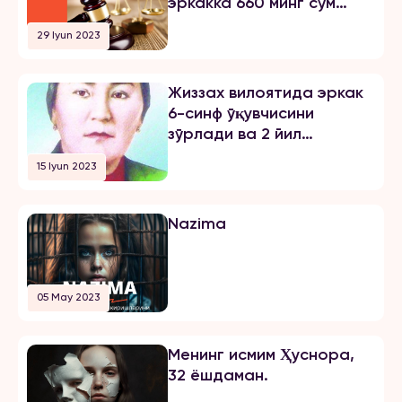
эркакка 660 минг сўм
йигитга […]
жарима тайинлади
29 Iyun 2023
Жиззах вилоятида эркак
6-синф ўқувчисини
зўрлади ва 2 йил
озодликни чеклаш
15 Iyun 2023
жазосини олди
Nazima
05 May 2023
Менинг исмим Ҳуснора,
32 ёшдаман.