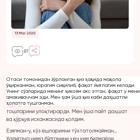
13 Mar 2020
81
Отаси томонидан зўрланган қиз ҳақида мақола
Севган йигитимга сиримни очганимда у ҳам мени
ўқирканман, юрагим сиқилиб, фақат йиғлагим келади.
айблади, гўёки мен ёмон қиз эканман. Унинг
Унинг сўзларида менинг ҳикоям акс этган, фақат у мени
олдида тиз чўкиб мени ташламаслигини
амакиваччам эди. Мен ҳам ўша қиз каби даҳшатли
ҳолатга тушганман.
сўрарканман, у тўхтовсиз менга айблов
тошларини улоқтирарди.
Мен ўша пайт даҳшат
ва қўрқув исканжасида қолдим.
Ёзяпман-у, кўз ёшларимни тўхтатолмайман…
Халигача нима бўлганини ҳеч ким билмайди.