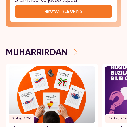
U eshitiladi va javob topadi
HIKOYANI YUBORING
MUHARRIRDAN
05 Avg 2026
04 Avg 202