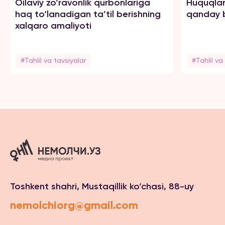
Oilaviy zo‘ravonlik qurbonlariga
Huquqlar
haq to‘lanadigan ta’til berishning
qanday b
xalqaro amaliyoti
#Tahlil va tavsiyalar
#Tahlil va
Toshkent shahri, Mustaqillik ko‘chasi, 88-uy
nemolchiorg@gmail.com