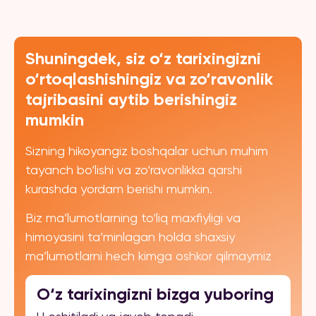
Shuningdek, siz o‘z tarixingizni
o‘rtoqlashishingiz va zo‘ravonlik
tajribasini aytib berishingiz
mumkin
Sizning hikoyangiz boshqalar uchun muhim
tayanch bo‘lishi va zo‘ravonlikka qarshi
kurashda yordam berishi mumkin.
Biz ma’lumotlarning to‘liq maxfiyligi va
himoyasini ta’minlagan holda shaxsiy
ma’lumotlarni hech kimga oshkor qilmaymiz
O‘z tarixingizni bizga yuboring