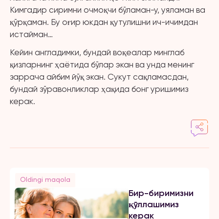
Кимгадир сиримни очмоқчи бўламан-у, уяламан ва
қўрқаман. Бу оғир юкдан қутулишни ич-ичимдан
истайман…
Кейин англадимки, бундай воқеалар минглаб
қизларнинг ҳаётида бўлар экан ва унда менинг
заррача айбим йўқ экан. Сукут сақламасдан,
бундай зўравонликлар ҳақида бонг уришимиз
керак.
Oldingi maqola
Бир-биримизни
қўллашимиз
керак