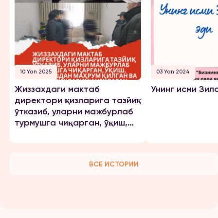
10 Yan 2025
03 Yan 2024
Жиззахдаги мактаб
Унинг исми Зил
директори қизларига тазйиқ
ўтказиб, уларни мажбурлаб
турмушга чиқарган, ўқиш,
ишлашдан маҳрум қилган ва
эркинликларини чеклаган.
ВСЕ ИСТОРИИ