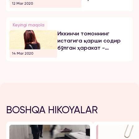
12 Mar 2020
Keyingi maqola
Иккинчи томоннинг
истагига қарши содир
бўлган ҳаракат -
14 Mar 2020
зўравонликдир
BOSHQA HIKOYALAR