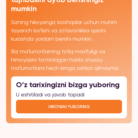
mumkin
Sizning hikoyangiz boshqalar uchun muhim
tayanch bo‘lishi va zo‘ravonlikka qarshi
kurashda yordam berishi mumkin.
Biz ma’lumotlarning to‘liq maxfiyligi va
himoyasini ta’minlagan holda shaxsiy
ma’lumotlarni hech kimga oshkor qilmaymiz
O‘z tarixingizni bizga yuboring
U eshitiladi va javob topadi
HIKOYANI YUBORING