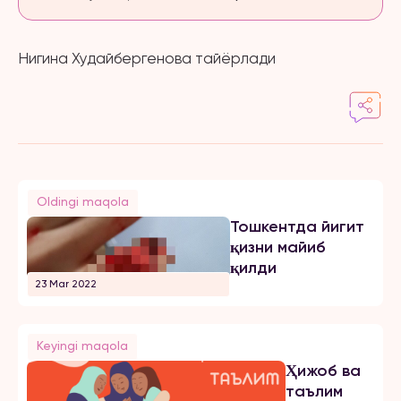
Нигина Худайбергенова тайёрлади
Oldingi maqola
Тошкентда йигит
қизни майиб
қилди
23 Mar 2022
Keyingi maqola
Ҳижоб ва
таълим