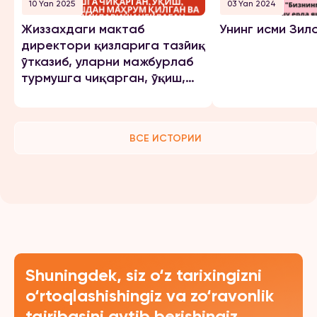
10 Yan 2025
03 Yan 2024
Жиззахдаги мактаб
Унинг исми Зил
директори қизларига тазйиқ
ўтказиб, уларни мажбурлаб
турмушга чиқарган, ўқиш,
ишлашдан маҳрум қилган ва
эркинликларини чеклаган.
ВСЕ ИСТОРИИ
Shuningdek, siz o‘z tarixingizni
o‘rtoqlashishingiz va zo‘ravonlik
tajribasini aytib berishingiz