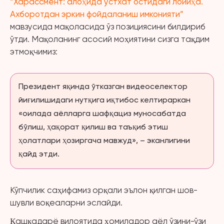
“Харассмент: алоҳида устхат остидаги лойиҳа.
Ахборотдан эркин фойдаланиш имконияти”
мавзусида мақоласида ўз позициясини билдириб
ўтди. Мақоланинг асосий моҳиятини сизга тақдим
этмоқчимиз:
Президент яқинда ўтказган видеоселектор
йиғилишидаги нутқига иқтибос келтираркан
«оилада аёлларга шафқациз муносабатда
бўлиш, ҳақорат қилиш ва таъқиб этиш
ҳолатлари ҳозиргача мавжуд», – эканлигини
қайд этди.
Кўпчилик саҳифамиз орқали эълон қилган шов-
шувли воқеаларни эслайди.
Қашқадарё вилоятида ҳомиладор аёл ўзини-ўзи