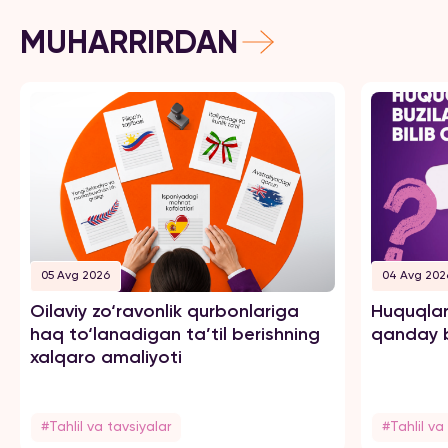
MUHARRIRDAN
05 Avg 2026
04 Avg 202
Oilaviy zo‘ravonlik qurbonlariga
Huquqlar
haq to‘lanadigan ta’til berishning
qanday b
xalqaro amaliyoti
#Tahlil va tavsiyalar
#Tahlil va