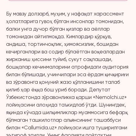
Бу мавзу долзарб, муҳим, у нафақат харассмент
ҳолатларига гувоҳ бўлган инсонлар томонидан,
балки унга дучор бўлган қизлар ва аёллар
томонидан айтилмоқда. Кимлардир қўрқув,
андиша, тортинчоқлик, ҳимоясизлик, бошидан
кечирганлари ва содир бўлаётган воқеалардан
жирканиш ҳиссини туйиб, сукут сақлашади,
бошқалар кечинмаларини атрофидаги аудитория
билан бўлишади, учинчилари эса ёрдам қичқириғи
ва зўравонга қонуний жазо қўлланишини талаб
қилиб ҳар ёққа бош уриб боради. Депутат
Ўзбекистонда зўравонликка қарши «Nemolchi.uz»
лойиҳасини алоҳида таъкидлаб ўтди. Шунингдек,
яқинда кўчада шилқимликлар муаммосига бефарқ
бўлмаган ташкилотлар альянсининг ташаббуси
билан «Callumida.uz» лойиҳаси ишга туширилгани
эътироф этилди. Унинг фаолияти пойтахтни