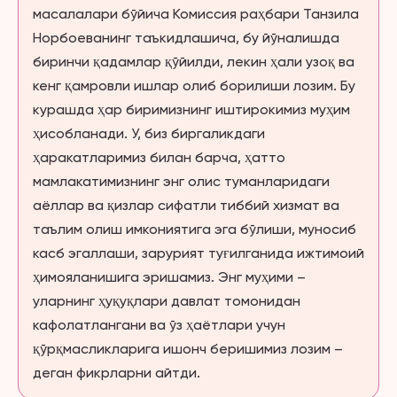
масалалари бўйича Комиссия раҳбари Танзила
Норбоеванинг таъкидлашича, бу йўналишда
биринчи қадамлар қўйилди, лекин ҳали узоқ ва
кенг қамровли ишлар олиб борилиши лозим. Бу
курашда ҳар биримизнинг иштирокимиз муҳим
ҳисобланади. У, биз биргаликдаги
ҳаракатларимиз билан барча, ҳатто
мамлакатимизнинг энг олис туманларидаги
аёллар ва қизлар сифатли тиббий хизмат ва
таълим олиш имкониятига эга бўлиши, муносиб
касб эгаллаши, зарурият туғилганида ижтимоий
ҳимояланишига эришамиз. Энг муҳими –
уларнинг ҳуқуқлари давлат томонидан
кафолатлангани ва ўз ҳаётлари учун
қўрқмасликларига ишонч беришимиз лозим –
деган фикрларни айтди.