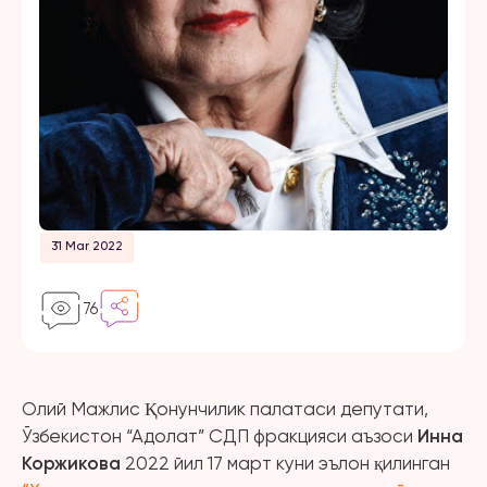
31 Mar 2022
76
Олий Мажлис Қонунчилик палатаси депутати,
Ўзбекистон “Адолат” СДП фракцияси аъзоси
Инна
Коржикова
2022 йил 17 март куни эълон қилинган