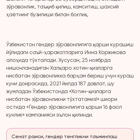
зўравонлик, таъқиб қилиш, камситиш, шахсий
ҳаётнинг бузилиши билан боғлиқ.
Ўзбекистон гендер зўравонлигига қарши курашиш
йўлидаги саъй-ҳаракатларига Инна Коржикова
алоҳида тўхталади. Хусусан, 25 ноябрда
нишонланадиган Халқаро хотин-қизларга
нисбатан зўравонликка барҳам бериш учун кураш
куни доирасида, 2021 йилда 187 давлат, шу
жумладан Ўзбекистонда «Хотин-қизларга
нисбатан зўравонликни тўхтатамиз!» шиори
остида «Гендер зўравонлигига қарши 16 фаол
кунлик» кампанияси эълон қилинди.
Сенат раиси, гендер тенгликни таъминлаш