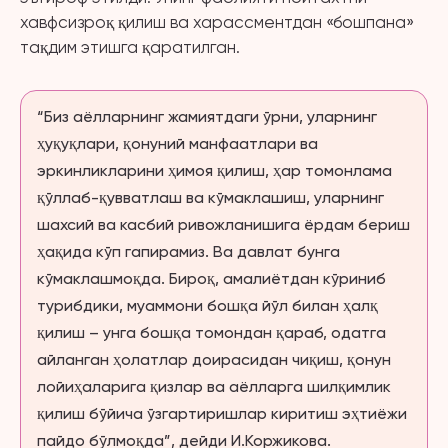
хавфсизроқ қилиш ва харассментдан «бошпана»
тақдим этишга қаратилган.
“Биз аёлларнинг жамиятдаги ўрни, уларнинг
ҳуқуқлари, қонуний манфаатлари ва
эркинликларини ҳимоя қилиш, ҳар томонлама
қўллаб-қувватлаш ва кўмаклашиш, уларнинг
шахсий ва касбий ривожланишига ёрдам бериш
ҳақида кўп гапирамиз. Ва давлат бунга
кўмаклашмоқда. Бироқ, амалиётдан кўриниб
турибдики, муаммони бошқа йўл билан ҳалқ
қилиш – унга бошқа томондан қараб, одатга
айланган ҳолатлар доирасидан чиқиш, қонун
лойиҳаларига қизлар ва аёлларга шилқимлик
қилиш бўйича ўзгартиришлар киритиш эҳтиёжи
пайдо бўлмоқда”, дейди И.Коржикова.