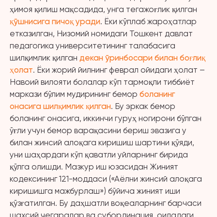
ҳимоя қилиш мақсадида, унга тегажоғлик қилган
қўшнисига пичоқ уради
. Ёки кўплаб жароҳатлар
етказилган, Низомий номидаги Тошкент давлат
педагогика университетининг талабасига
шилқимлик қилган
декан ўринбосари билан боғлиқ
ҳолат
. Ёки жорий йилнинг феврал ойидаги ҳолат –
Навоий вилояти болалар кўп тармоқли тиббиёт
маркази бўлим мудирининг бемор
боланинг
онасига шилқимлик қилган
. Бу эркак бемор
боланинг онасига, иккинчи гуруҳ ногирони бўлган
ўғли учун бемор варақасини бериш эвазига у
билан жинсий алоқага киришиш шартини қўяди,
уни шаҳардаги кўп қаватли уйларнинг бирида
қўлга олишди. Мазкур иш юзасидан Жиният
кодексининг 121-моддаси («Аёлни жинсий алоқага
киришишга мажбурлаш») бўйича жиният иши
қўзғатилган. Бу даҳшатли воқеаларнинг барчаси
шахсий чегаралар ва субординация, оиладаги