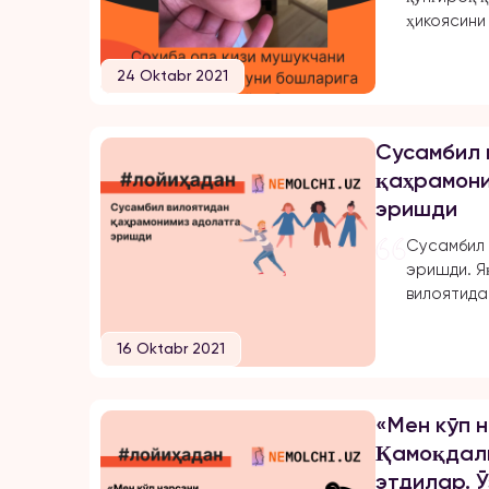
ҳикоясини
Қаҳрамони
онаси Соҳ
24 Oktabr 2021
равишда 
ўзгартирил
йилини иж
Сусамбил 
фарзандла
қаҳрамони
қилди. Қиз
эришди
совчилар 
қизини уза
Сусамбил 
иккинчи қи
эришди. Я
Шаҳнозани
вилоятидан
унга қизла
Унинг сўз
16 Oktabr 2021
қайтаётга
кетаётган 
ҳуштаклар
«Мен кўп 
сўзларни 
Қамоқдали
олдига уч
этдилар. 
атрофини 