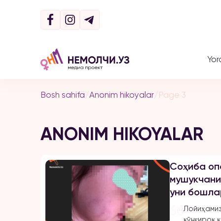
Yor
Bosh sahifa
/
Anonim hikoyalar
/
Page 3
ANONIM HIKOYALAR
Соҳиба оп
мушукчани
уни бошла
кўриб қол
Лойиҳамиз
қўнғироқ қ