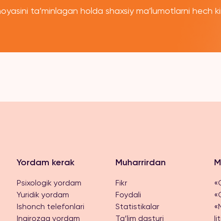
himoyasini ta’minlagan holda shaxsiy ma’lumotlarni hech 
Yordam kerak
Muharrirdan
M
Psixologik yordam
Fikr
«O
Yuridik yordam
Foydali
«
Ishonch telefonlari
Statistikalar
«
Inqirozga yordam
Ta’lim dasturi
Ij