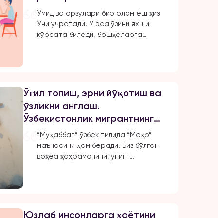
сўзларни эшитиб қолди. Унинг
Умид ва орзулари бир олам ёш қиз
олдига учта қиз […]
Уни учратади. У эса ўзини яхши
кўрсата билади, бошқаларга
мослашишни билади, юксак
идеаллар ҳақида гапиради. Ҳатто
қиз ўзини Унинг олдида ноқисдай ҳис
қилади. Қиз У билан дунёдаги энг
гўзал оила қуришига ишонади. Улар
Ўғил топиш, эрни йўқотиш ва
бир-бирига мослашади. У рашк
ўзликни англаш.
қила бошлайди, ёнида кимлар
Ўзбекистонлик мигрантнинг
бўлишидан қатъий назар
ҳикояси
асабийлашади. Қизнинг
“Муҳаббат” ўзбек тилида “Меҳр”
дугоналарини баҳолайди. […]
маъносини ҳам беради. Биз бўлган
воқеа қаҳрамонини, унинг
илтимосига кўра шу ном билан
атаймиз. Воқеа жойи: Фарғона
водийси – Москва. 2010-йилда
Муҳаббат эри билан бирга уйларини
сотиб, Москвада яхши ҳаёт қидириб
Юзлаб инсонларга ҳаётини