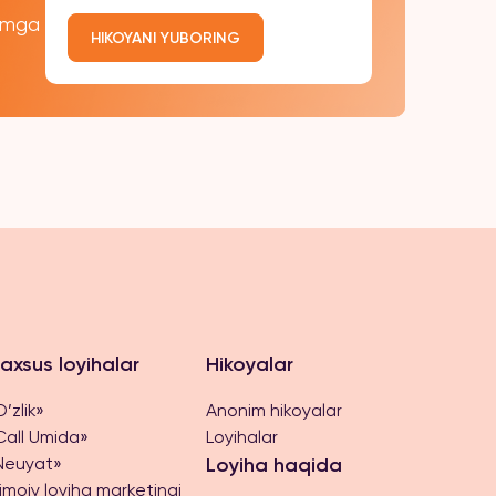
kimga
HIKOYANI YUBORING
axsus loyihalar
Hikoyalar
’zlik»
Anonim hikoyalar
Call Umida»
Loyihalar
Neuyat»
Loyiha haqida
timoiy loyiha marketingi