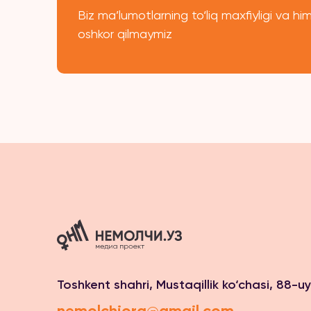
Biz ma’lumotlarning to‘liq maxfiyligi va 
oshkor qilmaymiz
Toshkent shahri, Mustaqillik ko‘chasi, 88-uy
nemolchiorg@gmail.com