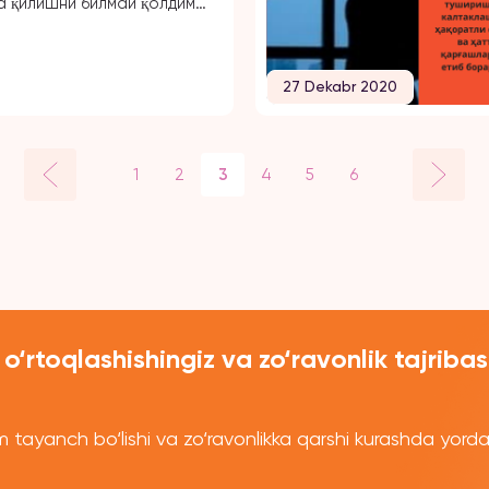
а қилишни билмай қолдим.
. 15 ёшимдан уйимизга
б совчилар кела
Бу менга сира ёқмасди,
27 Dekabr 2020
уш қурган қизларни, ёш
а совчи бўлиб келадиган
жиним суймасди. Биринчи
и кўришлари учун олиб
1
2
3
4
5
6
а ҳам 15 ёшда эдим,
хонамга […]
 o‘rtoqlashishingiz va zo‘ravonlik tajribas
 tayanch bo‘lishi va zo‘ravonlikka qarshi kurashda yord