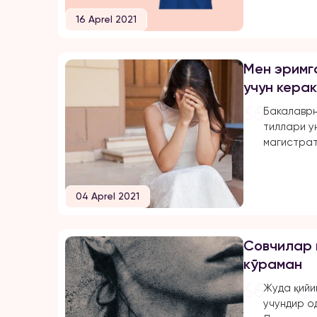
16 Aprel 2021
Мен эримг
учун кера
Бакалаврн
тиллари у
магистра
йўналиши
Ҳаётда ку
ўзим тура
04 Aprel 2021
олдимга у
эришдим (
чет эл ко
Совчилар 
бўлимида 
кўраман
Уйдагилар
деб ҳолим
Жуда қийи
ўзимга мо
учундир о
Онамнинг 