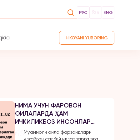
РУС
ЎЗБ
ENG
qida
HIKOYANI YUBORING
НИМА УЧУН ФАРОВОН
ОИЛАЛАРДА ҲАМ
ИЧКИЛИКБОЗ ИНСОНЛАР
ЕТИШИБ ЧИҚАДИ?
Муаммоли оила фарзандлари
улғайгач салбий иллатларга эга