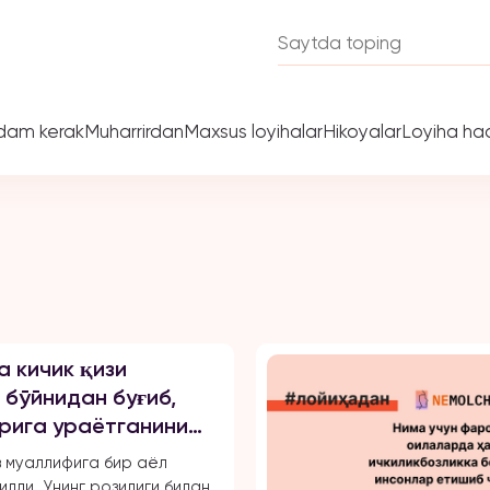
dam kerak
Muharrirdan
Maxsus loyihalar
Hikoyalar
Loyiha ha
а кичик қизи
 бўйнидан буғиб,
рига ураётганини
ади
 муаллифига бир аёл
илди. Унинг розилиги билан