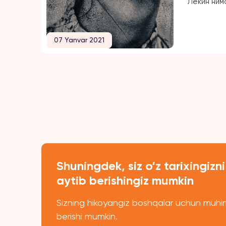
Лекин ним
Ёшим 17 да
мени сўра
бошлади. 
07 Yanvar 2021
эрта турм
қизчаларг
аёлларни 
марта мен
чиқишганд
сўрашиб, 
Shuningdek, siz o‘z tarixingizni
aytib berishingiz mumkin
Sizning hikoyangiz boshqalar uchun muhim
berishi mumkin.