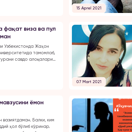
15 Aprel 2021
а фақат виза ва пул
кман
и Узбекистонда Жаҳон
ниверситетида тамомлаб,
турани савдо алоқалари
да ҳорижда тамомладим.
чли бўлиб йиқилганимда
 оладиган бўламан, деб
07 Mart 2021
лкан мақсадлар қўйдим ва
Аллоҳга шукр). Ҳозирда
мпаниясида экспорт
мавзусини ёмон
менежер бўлиб ишлайман.
 оила қуриш вақти келди,
га қўйишмади, лекин
н вазиятдаман. Балки, ким
с инсон учратмаган эдим.
ддий ҳол бўлиб кўринар.
қистовлари билан […]