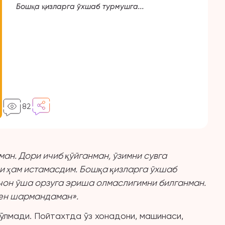
Бошқа қизларга ўхшаб турмушга...
82
ман. Дори ичиб қўйганман, ўзимни сувга
 ҳам истамасдим. Бошқа қизларга ўхшаб
чон ўша орзуга эриша олмаслигимни билганман.
 мен шармандаман».
ўлмади. Пойтахтда ўз хонадони, машинаси,