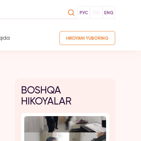
РУС
ЎЗБ
ENG
qida
HIKOYANI YUBORING
BOSHQA
HIKOYALAR