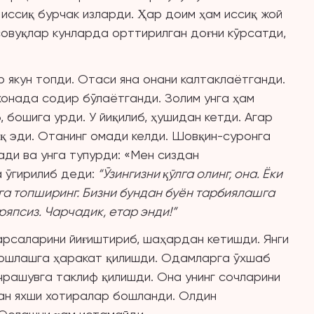
 иссиқ бурчак изларди. Ҳар доим ҳам иссиқ жой
овуқлар кунларда орттирилган доғни кўрсатди,
 якун топди. Отаси яна онани калтаклаётганди.
онада содир бўлаётганди. Золим унга ҳам
, бошига урди. У йиқилиб, ҳушидан кетди. Агар
иқ эди. Отанинг омади келди. Шовқин-суронга
ади ва унга тупурди: «Мен сиздан
 ўгирилиб деди:
“Ўзингизни қўлга олинг, она. Ёки
га топширинг. Бизни бундан буён тарбиялашга
ряпсиз. Чарчадик, етар энди!”
арсаларини йиғиштириб, шаҳардан кетишди. Янги
 бошлашга ҳаракат қилишди. Одамларга ўхшаб
чрашувга таклиф қилишди. Она унинг сочларини
шдан яхши хотиралар бошланди. Олдин