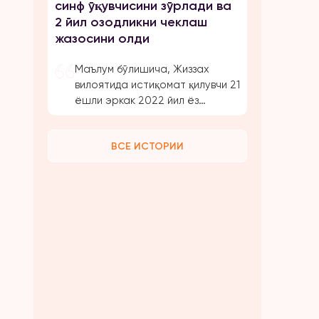
синф ўқувчисини зўрлади ва
тақиллатиб, очишни талаб
2 йил озодликни чеклаш
қилади. […]
жазосини олди
Маълум бўлишича, Жиззах
вилоятида истиқомат қилувчи 21
ёшли эркак 2022 йил ёз
ойларида маҳалладоши
орқали уни дугонаси бўлган
ВСЕ ИСТОРИИ
вояга етмаган 2010 й.т. йилда
туғилган Т.К билан танишиб
бир-бирларини ёқтириб
қолишиб у вояга етганда
бирганликда турмуш
қуришлари ҳақида келишиб
олади. Кузда эркак қиз
яшайдиган шаҳарга боради,
дугонаси иккисини айлантириб
келади. Кеч бўлиб қолганлиги
учун уларни шу […]