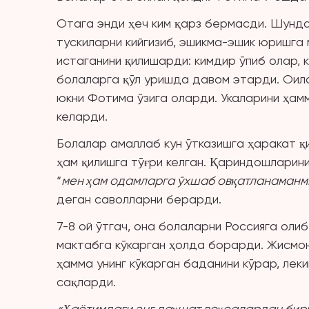
Отага энди ҳеч ким қарз бермасди. Шунда 
тускиларни кийгизиб, эшикма-эшик юришга 
истаганини қилишарди: кимдир ўпиб олар, 
болаларга қўл уришда давом этарди. Оил
юкни Фотима ўзига оларди. Укаларини ҳам
келарди.
Болалар амаллаб кун ўтказишга ҳаракат қ
ҳам қилишга тўғри келган. Қариндошларин
“
мен ҳам одамларга ўхшаб овқатланаман
деган саволларни берарди.
7-8 ой ўтгач, она болаларни Россияга ол
мактабга кўкарган ҳолда борарди. Жисмо
ҳамма унинг кўкарган баданини кўрар, лек
сақларди.
«Ҳаётимдаги энг даҳшат воқеалардан бири