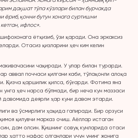
ларим даҳшат тўла кўзлари билан бурчакда
и ёриб, қонни бутун хонага суртишни
кетган, ифлос».
ифохонага ётқизиб, ўзи қаради. Она эркаксиз
ларди. Отасиз қизларини ҳеч ким келин
макивачасини чақиради. У улар билан турарди.
ар аввал поччаси қилгани каби, тўлақонли алоқа
ди. Қизча қаршилик қилса, бўғарди. Фотима яна
н унга ҳеч нарса бўлмади, бир неча кун маззаси
ой давомида деярли ҳар куни давом этарди.
иги ва ўсмирлиги ҳақида гапиради. Бир орзуси
 ҳимоя қилувчи марказ очиш. Аёллар истаган
нсин, дам олсин. Қишнинг совуқ кунларида отаси
улар ҳатто нафас олганлари учун унинг жонига