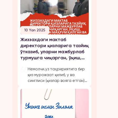
10 Yan 2025
Жиззахдаги мактаб
директори қизларига тазйиқ
ўтказиб, уларни мажбурлаб
турмушга чиқарган, ўқиш,
ишлашдан маҳрум қилган ва
Немолчи.уз таҳририятига бир
эркинликларини чеклаган.
қиз мурожаат қилиб, у ва
синглиси (қизлар вояга етган)
онаси, Жиззах шаҳридаги 18-
мактаб директори бўлмиш
Шахноза Хасанова томонидан
бир неча бор зўравонлик ва
тазйиққа учрашганини маълум
қилди. Қуйида опа-