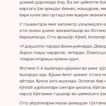
доимий даромади бор. Ва энг қийматли бо
нарсага ўзи эришди: бизнес, машҳурлик, м
бири кучли аёл ортида ким яширин эканлиг
У тошкентдан минг километр узоқликдаги к
ота-онаси доимо жанжаллашар ва Фотима,
беришмасди. Ота ароқхўр бўлиб, болалар 
«У даҳшатли тарзда бизни қийнарди. Девор
Бирон товуш чиқарсак, тепарди. Ўлакса ҳ
томдан итариши мумкин эди».
Фотима 5-6 ёшлигида қўшниси ва унинг дў
ёшларда эди. Қўшни йигит қизнинг отаси м
айтади. Қизча унга ишонади. Эслаган бир
кўплаб қурбонлари сингари қизалоқ бўлга
нарса бўлганини тушунар ва ҳаммасига ўз
Ота уйдагиларни мазах қилишдан тўхтама