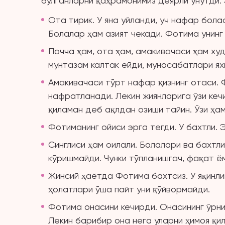
бўлганларни қаҳрамонимиз деярли унутди.
Ота тирик. У яна уйланди, уч нафар бола
Болалар ҳам азият чекади. Фотима унинг
Почча ҳам, ота ҳам, амакивачаси ҳам ху
мунтазам калтак ейди, муносабатлари ях
Амакивачаси тўрт нафар қизнинг отаси.
нафратланади. Лекин жиянларига ўзи кеч
қиламан деб ақлдан озиши тайин. Ўзи ҳам
Фотиманинг ойиси эрга тегди. У бахтли. 
Синглиси ҳам оилали. Болалари ва бахтл
кўришмайди. Чунки тўпланишгач, фақат 
Жинсий ҳаётда Фотима бахтсиз. У яқинли
ҳолатлари ўша пайт уни қўйвормайди.
Фотима онасини кечирди. Онасининг ўрни
Лекин барибир она нега уларни ҳимоя қи