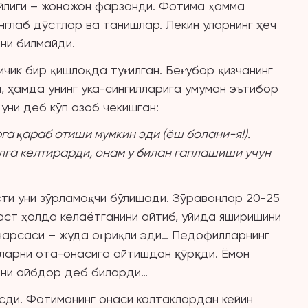
йлиги – жонажон фарзанди. Фотима ҳамма
инглаб дўстлар ва танишлар. Лекин уларнинг ҳеч
ини билмайди.
ичик бир қишлоқда туғилган. Беғубор қизчанинг
 ҳамда унинг ука-сингилларига умуман эътибор
уни деб кўп азоб чекишган:
га қараб отиши мумкин эди (ёш болани-я!).
олга келтирарди, онам у билан гаплашиши учун
сти уни зўрламоқчи бўлишади. Зўравонлар 20-25
аст ҳолда келаётганини айтиб, уйида яширишини
 нарсаси – жуда оғриқли эди… Педофилларнинг
нларни ота-онасига айтишдан қўрқди. Ёмон
ини айбдор деб биларди…
сди. Фотиманинг онаси калтаклардан кейин