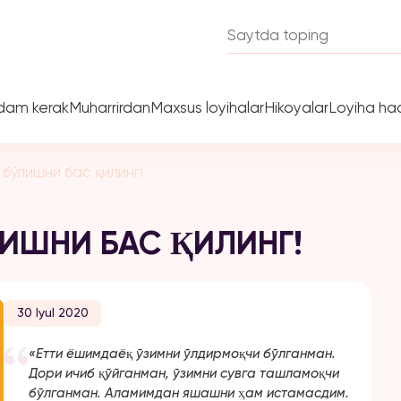
dam kerak
Muharrirdan
Maxsus loyihalar
Hikoyalar
Loyiha ha
бўлишни бас қилинг!
ЛИШНИ БАС ҚИЛИНГ!
30 Iyul 2020
«Етти ёшимдаёқ ўзимни ўлдирмоқчи бўлганман.
Дори ичиб қўйганман, ўзимни сувга ташламоқчи
бўлганман. Аламимдан яшашни ҳам истамасдим.