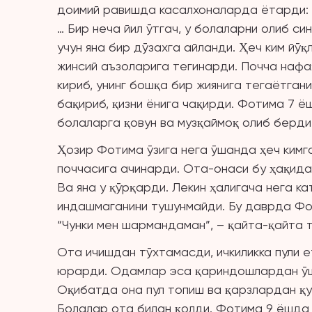
доимий равишда касалхоналарда ётарди: о
… Бир неча йил ўтгач, у болаларни олиб си
учун яна бир дўзахга айланди. Ҳеч ким йўқ
жинсий аъзоларига тегинарди. Почча нафақ
кириб, унинг бошқа бир жиянига тегаётган
бақириб, қизни ёнига чақирди. Фотима 7 ёш
болаларга қовун ва музқаймоқ олиб берди
Ҳозир Фотима ўзига нега ўшанда ҳеч кимг
поччасига ачинарди. Ота-онаси бу ҳақида 
Ва яна у қўрқарди. Лекин ҳалигача нега к
индашмаганини тушунмайди. Бу даврда Фот
“Чунки мен шармандаман”, – қайта-қайта 
Ота ичишдан тўхтамасди, ичкиликка пули 
юрарди. Одамлар эса қариндошлардан ўш
Оқибатда она пул топиш ва қарзлардан қ
Болалар ота билан қолди. Фотима 9 ёшда 