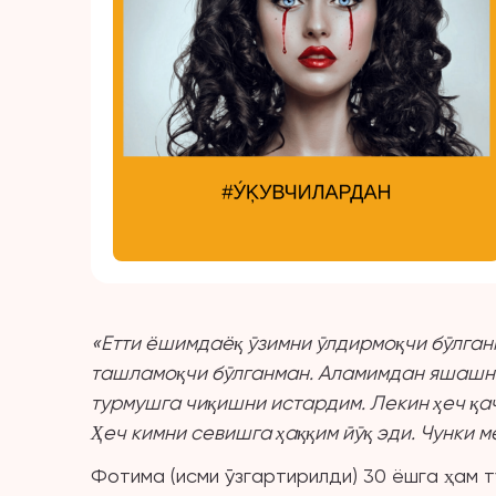
«Етти
ёшимдаё
қ ўзимни ўлдирмоқчи бўлган
ташламоқчи бўлганман. Аламимдан яшашни
турмушга чиқишни истардим. Лекин ҳеч қа
Ҳеч кимни севишга ҳаққим йўқ эди. Чунки
Фотима (исми ўзгартирилди) 30 ёшга ҳам т