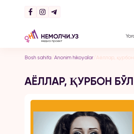
Yor
Bosh sahifa
/
Anonim hikoyalar
/
Аёллар, қурбон 
АЁЛЛАР, ҚУРБОН БЎ