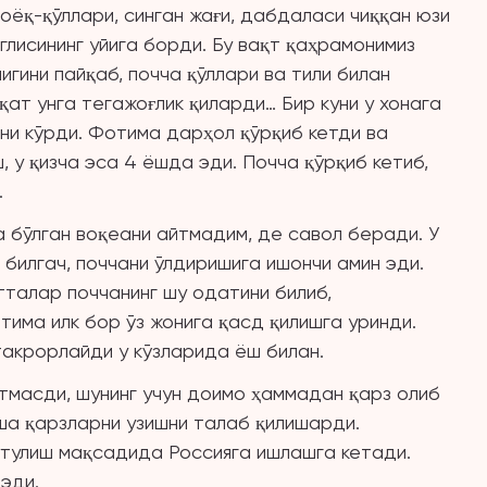
ёқ-қўллари, синган жағи, дабдаласи чиққан юзи
нглисининг уйига борди. Бу вақт қаҳрамонимиз
лигини пайқаб, почча қўллари ва тили билан
ат унга тегажоғлик қиларди… Бир куни у хонага
ини кўрди. Фотима дарҳол қўрқиб кетди ва
, у қизча эса 4 ёшда эди. Почча қўрқиб кетиб,
.
а бўлган воқеани айтмадим, де савол беради. У
билгач, поччани ўлдиришига ишончи амин эди.
атталар поччанинг шу одатини билиб,
има илк бор ўз жонига қасд қилишга уринди.
такрорлайди у кўзларида ёш билан.
етмасди, шунинг учун доимо ҳаммадан қарз олиб
а қарзларни узишни талаб қилишарди.
утулиш мақсадида Россияга ишлашга кетади.
эди.