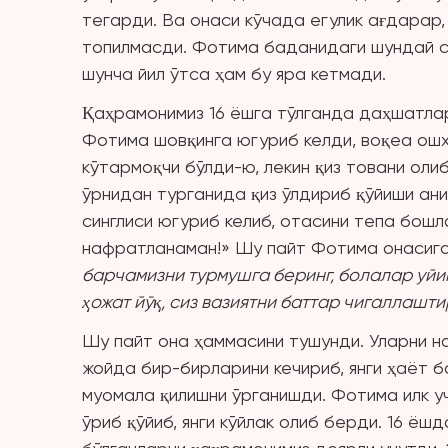
тегарди. Ва онаси кўчада егулик ағдарар,
топилмасди. Фотима баданидаги шундай с
шунча йил ўтса ҳам бу яра кетмади.
Қаҳрамонимиз 16 ёшга тўлганда даҳшатлар
Фотима шовқинга югуриб келди, воқеа ошх
кўтармоқчи бўлди-ю, лекин қиз товани олиб
ўрнидан турганида қиз ўлдириб қўйиши ан
синглиси югуриб келиб, отасини тепа бошл
нафратланаман!» Шу пайт Фотима онасига
барчамизни турмушга беринг, болалар уйи
ҳожат йўқ, сиз вазиятни баттар чигаллашти
Шу пайт она ҳаммасини тушунди. Уларни н
жойда бир-бирларини кечириб, янги ҳаёт
муомала қилишни ўрганишди. Фотима илк у
ўриб қўйиб, янги кўйлак олиб берди. 16 ё