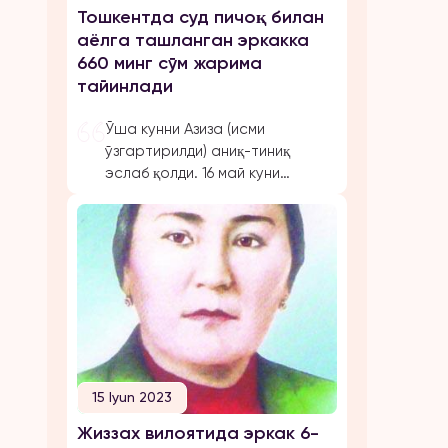
Тошкентда суд пичоқ билан
аёлга ташланган эркакка
660 минг сўм жарима
тайинлади
Ўша кунни Азиза (исми
ўзгартирилди) аниқ-тиниқ
эслаб қолди. 16 май куни
болалар билан кўчага
айланишга чиқишади.
Телефони уйда зарядда
қолади.⠀Кўчадан қайтгач,
Азиза унинг атири ҳидини сезди.
Бунгача собиқ эри унда
квартира калитини қолганини
инкор этган. Аёл ҳожатхонага
кириб, ўша ерда бекиниб олди.
Ўғли ҳам синглиси билан хонага
15 Iyun 2023
кириб олади.⠀Эркак
Жиззах вилоятида эркак 6-
ҳожатхона эшигини