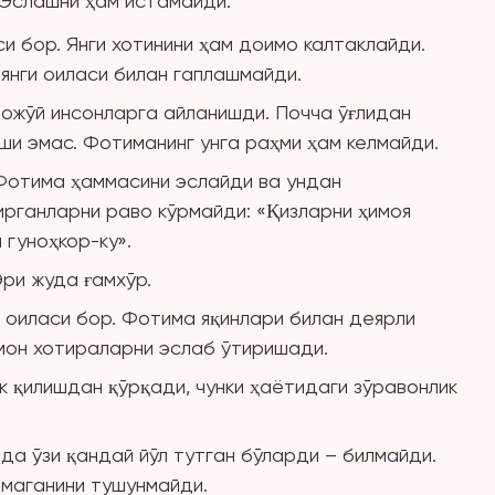
 Эслашни ҳам истамайди.
си бор. Янги хотинини ҳам доимо калтаклайди.
 янги оиласи билан гаплашмайди.
дожўй инсонларга айланишди. Почча ўғлидан
ши эмас. Фотиманинг унга раҳми ҳам келмайди.
 Фотима ҳаммасини эслайди ва ундан
ирганларни раво кўрмайди: «Қизларни ҳимоя
 гуноҳкор-ку».
Эри жуда ғамхўр.
и оиласи бор. Фотима яқинлари билан деярли
ёмон хотираларни эслаб ўтиришади.
к қилишдан қўрқади, чунки ҳаётидаги зўравонлик
да ўзи қандай йўл тутган бўларди – билмайди.
лмаганини тушунмайди.