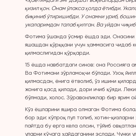
қизил қон. Онам ўлакса ҳолда ётибди. Ука
биқиниб ўтиришибди. У онамни уриб, бошин
укаларимдан талаб қилган. Ва уйдан чиқиб 
Фотима ўшанда ўсмир ёшда эди. Онасини ш
яшашдан қўрққани учун ҳаммасига чидаб ке
қилмаслигидан қўрқарди.
15 ёшда навбатдаги синов: она Россияга а
Ва Фотимани зўрламоқчи бўлади. Узоқ йилл
қилмасдан, ёнига ётволиб, ўз ишини қилар
жонига қасд қилади, дори ичиб қўяди. Леки
бўлмади, холос. Зўравонликлар бир ярим 
Кўз ёшларини яшира олмаган Фотима болал
бор эди: кўпроқ пул топиб, хотин-қизларни
пайтда бу ерга кела олсин, тўйиб овқатла
уларни кўчага ҳайдаганини эслади. Чунки 