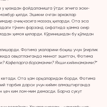
у қизидан фойдаланишга ўтди: эгнига эски-
мажбур қилди. Эшикни очган эркаклар
кимдир очиқчасига маззаҳ қиларди. Ота эса
адаги тўнғич фарзанд сифатида ҳамма оғир
мадан ҳимоя қиларди. Кўринишидан бу қўлидан
илишарди. Фотима укаларини боқиш учун ўғирлик
икида овқатланганда миннат эшитгач, Фотима
ми? Кафеларга бораманми? Яхши кийинаманми?
”
иб кетади. Ота ҳам орқаларидан борди. Фотима
ний тарбия дарси учун кийим алмаштирганда
ин ҳеч ким лом-мим демасди. Барча сукут
ни эслайман. Хонага кирсам – ҳаммаёқ қип-