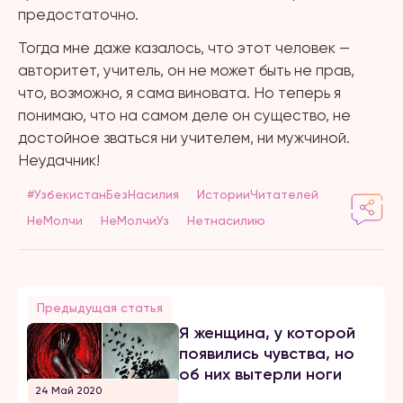
предостаточно.
Тогда мне даже казалось, что этот человек —
авторитет, учитель, он не может быть не прав,
что, возможно, я сама виновата. Но теперь я
понимаю, что на самом деле он существо, не
достойное зваться ни учителем, ни мужчиной.
Неудачник!
#УзбекистанБезНасилия
ИсторииЧитателей
НеМолчи
НеМолчиУз
Нетнасилию
Предыдущая статья
Я женщина, у которой
появились чувства, но
об них вытерли ноги
24 Май 2020