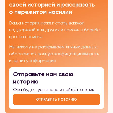
своей историей и рассказать
о пережитом насилии
Ваша история может стать важной
поддержкой для других и помочь в борьбе
против насилия.
Мы никому не раскрываем личных данных,
обеспечивая полную конфиденциальность
и защиту информации
Отправьте нам свою
историю
Она будет услышана и найдёт отклик
ОТПРАВИТЬ ИСТОРИЮ