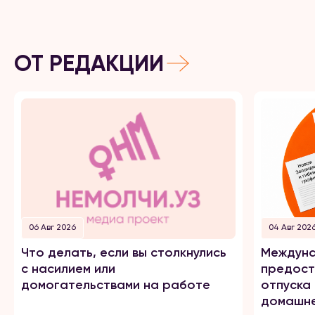
ОТ РЕДАКЦИИ
06 Авг 2026
04 Авг 202
Что делать, если вы столкнулись
Междуна
с насилием или
предост
домогательствами на работе
отпуска
домашне