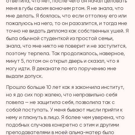
ответила, что нет, после чего он начал целовать
меня в губы своим вонючим ртом. Я не знала, что
мне делать. Я боялась, что если оттолкну его или
пожалуюсь на него, то он разозлится, и тогда мне
точно не видать диплома как собственных ушей. Я
была обычной студенткой из простой семьи,
знала, что мне никто не поверит и не заступится,
поэтому терпела. Так продолжалось, наверное,
минут 5, потом он открыл дверь и сказал, что я
могу идти. В деканате по его поручению мне
выдали допуск.
Прошло больше 10 лет как я закончила институт,
но я до сих пор жалею, что неправильно себя
повела — не защитила себя, позволила так с
собой поступать. У меня бывают мысли прийти к
нему и плюнуть в лицо. Я более чем уверена, что
подобных случаев конкретно с этим и другими
преподавателями в моей альма-матер было