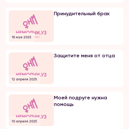
мы встречались почти 5 лет и он
мне сделал предложение. Мы […]
Принудительный брак
18 мая 2025
Защитите меня от отца
12 апреля 2025
Моей подруге нужна
помощь
10 апреля 2025