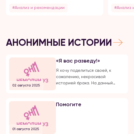
#Анализ и рекомендации
#Анализ 
АНОНИМНЫЕ ИСТОРИИ
«Я вас разведу!»
Я хочу поделиться своей, к
сожалению, некрасивой
историей брака. На данный
02 августа 2025
момент, на протяжении долгого
времени, я подвергаюсь
публичной травле, оскорблениям
Помогите
и обвинениям в убийстве брата
своего супруга. Расскажу все с
начала… Я вышла замуж по
большой любви. Супруг меня
01 августа 2025
добивался несколько лет, затем