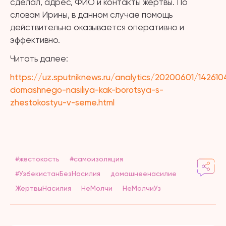
сделал, адрес, ФИО и контакты жертвы. По
словам Ирины, в данном случае помощь
действительно оказывается оперативно и
эффективно.
Читать далее:
https://uz.sputniknews.ru/analytics/20200601/1426
domashnego-nasiliya-kak-borotsya-s-
zhestokostyu-v-seme.html
#жестокость
#самоизоляция
#УзбекистанБезНасилия
домашнеенасилие
ЖертвыНасилия
НеМолчи
НеМолчиУз