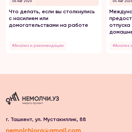
06 Авг 2026
04 Авг 202
Что делать, если вы столкнулись
Междуна
с насилием или
предост
домогательствами на работе
отпуска
домашне
#Анализ и рекомендации
#Анализ 
г. Ташкент, ул. Мустакиллик, 88
nemolchiorg@gmail.com