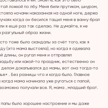
той ложкой по лбу. Меня били прутиком, шнуром,
стояла ночами наказанная на одной ноге, держа
учаях когда он бесился тащил меня в ванну брал
ли я ещё раз так сделаю. Не думайте, я не
 разгульный образ жизни.
то тоже было скандалы за счёт того, как я
у (это мама выстояла), но когда я одевала
й длины, он ругал меня и отправлял
вадьбу или какой-то праздник, естественно он
м делом докапывался до мамы, вот она тогда-то
е» . Без разницы что и когда было. Главное
 когда мама начинала уже ругаться с папой,
возможно получали все. Я, мама , младший брат.
 у папы было хорошее настроение и мы даже