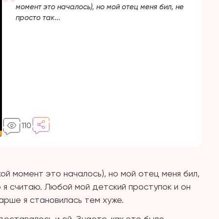
момент это началось), но мой отец меня бил, не
просто так...
110
кой момент это началось), но мой отец меня бил,
 я считаю. Любой мой детский проступок и он
старше я становилась тем хуже.
оставалось и ей. Знаете, как это было