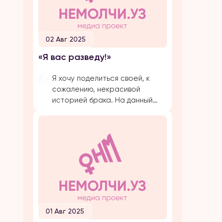
02 Авг 2025
«Я вас разведу!»
Я хочу поделиться своей, к
сожалению, некрасивой
историей брака. На данный
момент, на протяжении
долгого времени, я
подвергаюсь публичной
травле, оскорблениям и
обвинениям в убийстве брата
своего супруга. Расскажу все
с начала… Я вышла замуж по
большой любви. Супруг меня
добивался несколько лет,
затем мы встречались почти 5
01 Авг 2025
лет и он мне сделал