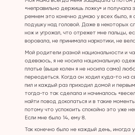
«неправильно держишь ложку» и получала э
ремнем это конечно думаю у всех было, я 
подушку над головой. Даже в некоторых сл
нож и угрожал, что отрежет мне пальцы, ес
воровала, не принимала наркотики, не вела
Мой родители разной национальности и час
одеваюсь, я не носила национальную одежд
платье (выше колен я не носила сама) любо
переодеться. Когда он ходил куда-то на с
пил и каждый раз приходил домой и первы
тогда-то так сделала и начиналось «весель
найти повод докопаться и в такие моменты
потому что успокоить спокойно это уже не
Если мне было 14, ему 8.
Так конечно было не каждый день, иногда