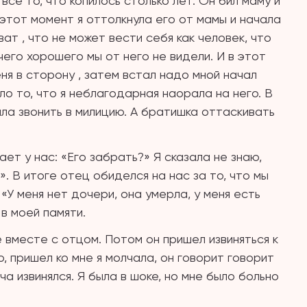
все то, что копилось столько лет. Он бил маму и
 этот момент я оттолкнула его от мамы и начала
ват , что не может вести себя как человек, что
ичего хорошего мы от него не видели. И в этот
я в сторону , затем встал надо мной начал
ило то, что я неблагодарная наорала на него. В
ла звонить в милицию. А братишка оттаскивать
ет у нас: «Его забрать?» Я сказала не знаю,
. В итоге отец обиделся на нас за то, что мы
 «У меня нет дочери, она умерла, у меня есть
 в моей памяти.
 вместе с отцом. Потом он пришел извиняться к
, пришел ко мне я молчала, он говорит говорит
ача извинялся. Я была в шоке, но мне было больно