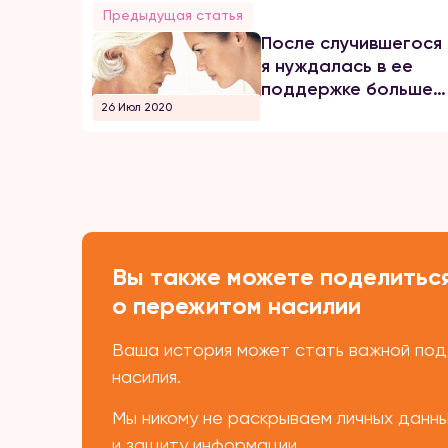
Предыдущая статья
После случившегося
я нуждалась в ее
поддержке больше
26 Июл 2020
всего, а ее не стало
Вы также можете поделиться
о пережитом насилии
Ваша история может стать важной подд
насилия.
Мы никому не раскрываем личных данн
и защиту информации