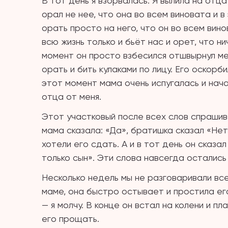
В тот день я взорвалась. Я вылила на отца 
орал не нее, что она во всем виновата и в
орать просто на него, что он во всем вино
всю жизнь только и бьёт нас и орет, что н
момент он просто взбесился отшвырнул мен
орать и бить кулаками по лицу. Его оскорб
этот момент мама очень испугалась и нача
отца от меня.
Этот участковый после всех слов спрашива
мама сказала: «Да», братишка сказал «Нет»
хотели его сдать. А и в тот день он сказал
только сын». Эти слова навсегда остались
Несколько недель мы не разговаривали все
маме, она быстро остывает и простила его
— я молчу. В конце он встал на колени и пл
его прощать.