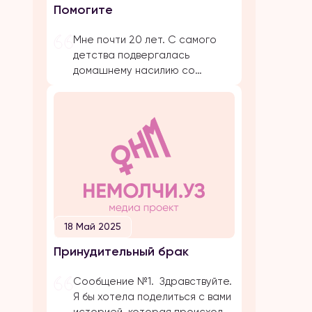
Помогите
предложение. Мы […]
Мне почти 20 лет. С самого
детства подвергалась
домашнему насилию со
стороны близких родствеников:
бабушка, папа, брат, дядя.
Было очень много плохих
событий, когда меня сильно
избивал папа. Даже не знаю с
чего начать. Самое страшное
и обидное, они абсолютно все
свои действия прикрывают
религией. Мол, это для нашего
блага. Однако, этого блага
18 Май 2025
совершенно нет […]
Принудительный брак
Сообщение №1. Здравствуйте.
Я бы хотела поделиться с вами