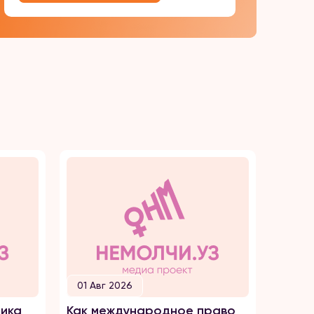
01 Авг 2026
30 И
ика
Как международное право
Как о