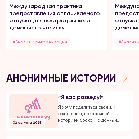
Международная практика
Междуна
предоставления оплачиваемого
предост
отпуска для пострадавших от
отпуска
домашнего насилия
домашне
#Анализ и рекомендации
#Анализ 
АНОНИМНЫЕ ИСТОРИИ
«Я вас разведу!»
Я хочу поделиться своей, к
сожалению, некрасивой
историей брака. На данный
02 августа 2025
момент, на протяжении долгого
времени, я подвергаюсь