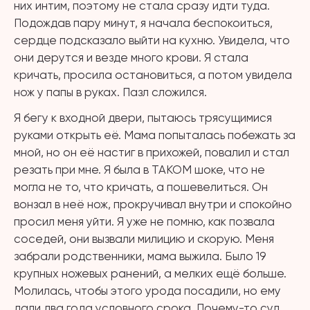
них интим, поэтому не стала сразу идти туда.
Подождав пару минут, я начала беспокоиться,
сердце подсказало выйти на кухню. Увидела, что
они дерутся и везде много крови. Я стала
кричать, просила остановиться, а потом увидела
нож у папы в руках. Пазл сложился.
Я бегу к входной двери, пытаюсь трясущимися
руками открыть её. Мама попыталась побежать за
мной, но он её настиг в прихожей, повалил и стал
резать при мне. Я была в ТАКОМ шоке, что не
могла не то, что кричать, а пошевелиться. Он
вонзал в неё нож, прокручивал внутри и спокойно
просил меня уйти. Я уже не помню, как позвала
соседей, они вызвали милицию и скорую. Меня
забрали родственники, мама выжила. Было 19
крупных ножевых ранений, а мелких ещё больше.
Молилась, чтобы этого урода посадили, но ему
дали два года условного срока. Почему-то суд