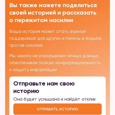
Вы также можете поделиться
своей историей и рассказать
о пережитом насилии
Ваша история может стать важной
поддержкой для других и помочь в борьбе
против насилия.
Мы никому не раскрываем личных данных,
обеспечивая полную конфиденциальность
и защиту информации
Отправьте нам свою
историю
Она будет услышана и найдёт отклик
ОТПРАВИТЬ ИСТОРИЮ