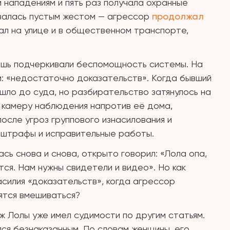
 нападениям и пять раз получала охранные
валась пустым жестом — агрессор
продолжал
дал на улице и в общественном транспорте,
ишь подчеркивали беспомощность системы. На
: «недостаточно доказательств». Когда бывший
шло до суда, но разбирательство затянулось на
 камеру наблюдения напротив её дома,
после угроз группового изнасилования и
 штрафы и исправительные работы.
сь снова и снова, открыто говорил: «Лола опа,
ется. Нам нужны свидетели и видео». Но как
силия «доказательств», когда агрессор
ятся вмешиваться?
ж Лолы уже имел судимости по другим статьям.
ся безнаказанным. По словам женщины, его