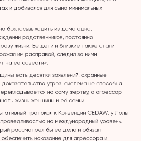
дах и добивался для сына минимальных
на бояласьвыходить из дома одна,
ождении родственников, постоянно
озу жизни. Её дети и близкие также стали
рожал им расправой, следил за ними
т на её совести».
нщины есть десятки заявлений, охранные
 доказательства угроз, система не способна
перекладывается на саму жертву, а агрессор
ать жизнь женщины и её семьи.
тативный протокол к Конвенции CEDAW, у Лолы
 справедливостью на международный уровень.
орый рассмотрел бы её дело и обязал
 обеспечить наказание для агрессора и