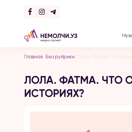
Нуж
Главная
/
Без рубрики
/
Лола. Фатма. Что обще
ЛОЛА. ФАТМА. ЧТО 
ИСТОРИЯХ?