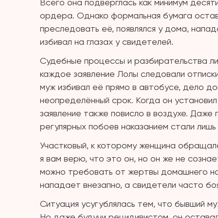
Всего она подверглась как минимум десяти
ордера. Однако формальная бумага оста
преследовать её, появлялся у дома, напа
избивал на глазах у свидетелей.
Судебные процессы и разбирательства л
каждое заявление Лолы следовали отписки
муж избивал её прямо в автобусе, дело до
неопределённый срок. Когда он установил
заявление также повисло в воздухе. Даже 
регулярных побоев наказанием стали лишь
Участковый, к которому женщина обращала
я вам верю, что это он, но он же не созна
можно требовать от жертвы домашнего на
нападает внезапно, а свидетели часто бо
Ситуация усугублялась тем, что бывший му
Но даже будучи рецидивистом, он оставал