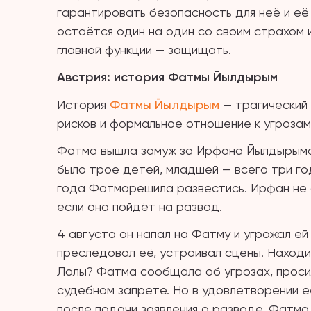
гарантировать безопасность для неё и её 
остаётся один на один со своим страхом и
главной функции — защищать.
Австрия: история
Фатмы
Йылдырым
История
Фатмы Йылдырым
— трагический 
рисков и формальное отношение к угрозам
Фатма вышла замуж за Ирфана Йылдырыма 
было трое детей, младшей — всего три год
года Фатмарешила развестись. Ирфан не с
если она пойдёт на развод.
4 августа он напал на Фатму и угрожал ей 
преследовал её, устраивал сцены. Находи
Лолы? Фатма сообщала об угрозах, проси
судебном запрете. Но в удовлетворении е
после подачи заявления о разводе, Фатма 