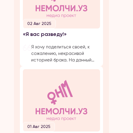
02 Авг 2025
«Я вас разведу!»
Я хочу поделиться своей, к
сожалению, некрасивой
историей брака. На данный
момент, на протяжении
долгого времени, я
подвергаюсь публичной
травле, оскорблениям и
обвинениям в убийстве брата
своего супруга. Расскажу все
с начала… Я вышла замуж по
большой любви. Супруг меня
добивался несколько лет,
затем мы встречались почти 5
01 Авг 2025
лет и он мне сделал