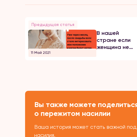
Предыдущая статья
В нашей
стране если
женщина не
11 Май 2021
рожает, она
ненужная,
никчёмная
вещь
Вы также можете поделиться
о пережитом насилии
Ваша история может стать важной подд
насилия.