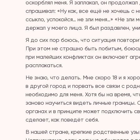
оскорблял меня. Я заплакал, он продолжал 
спрашивал: «Ну как, все ещё не хочешь с н
ссыкло, успокойся… не зли меня…» «Не зли ме
держал у моего лица. Я был раздавлен, ун
Я до сих пор боюсь, что ситуация повторит
При этом не страшно быть побитым, боюсь 
при малейших конфликтах он включает агре
расплакаться.
Не знаю, что делать. Мне скоро 18 и я х
в другой город и порвать все связи с родн
необходимо для меня. Хотя бы на время, ч
заново научиться видеть личные границы.
органах и в принципе может подключить свя
сделает, как поведёт себя.
В нашей стране, крепкие родственные узы