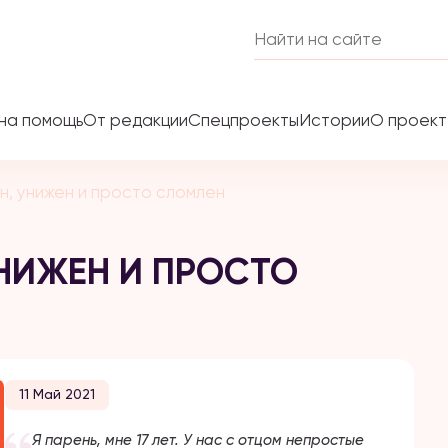
на помощь
От редакции
Спецпроекты
Истории
О проек
н, унижен и просто сломлен
УНИЖЕН И ПРОСТО
11 Май 2021
​​Я парень, мне 17 лет. У нас с отцом непростые