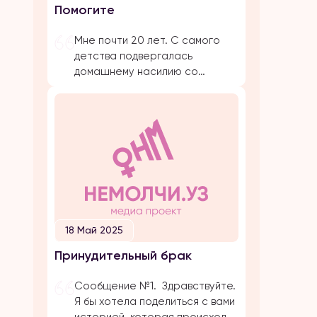
Помогите
предложение. Мы […]
Мне почти 20 лет. С самого
детства подвергалась
домашнему насилию со
стороны близких родствеников:
бабушка, папа, брат, дядя.
Было очень много плохих
событий, когда меня сильно
избивал папа. Даже не знаю с
чего начать. Самое страшное
и обидное, они абсолютно все
свои действия прикрывают
религией. Мол, это для нашего
блага. Однако, этого блага
18 Май 2025
совершенно нет […]
Принудительный брак
Сообщение №1. Здравствуйте.
Я бы хотела поделиться с вами