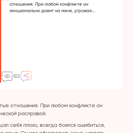
отношения. При любом конфликте он
эмоционально давит на меня, угрожая...
103
остые отношения. При любом конфликте он
ической расправой.
ал себя плохо, всегда боялся ошибиться,
ю отца. Он мог обматерить меня, назвать