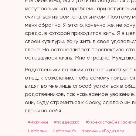
Неприемлемо, если дети не общаются с ро
могут возникнуть проблемы при вступлении
считаться изгоем, отшельником. Поэтому м
меня обратно. Я этого, конечно же, не хоч
среда, в которой приходится жить. Я в ц
своей культуры. Хочу жить в свое удоволь
плане. Но останавливает перспектива ста
оставшуюся жизнь. Мне страшно. Нуждаюс
Родственники по линии отца сочувствуют мн
отец, к сожалению, тебе самому придётся 
видят во мне лишь способ устояться в об
родственников, так называемое уважение. 
они, буду стремиться к браку, сделаю им в
планы на себя.
#мужчины
#поддержка
#УзбекистанБезНасили
НеМолчи
НеМолчиУз
токсичныеРодители