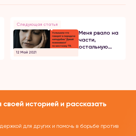
Следующая статья
Меня рвало на
части,
остальную
12 Май 2021
часть передачи
просмотрела
на одном
мате....
 своей историей и рассказать
ержкой для других и помочь в борьбе против