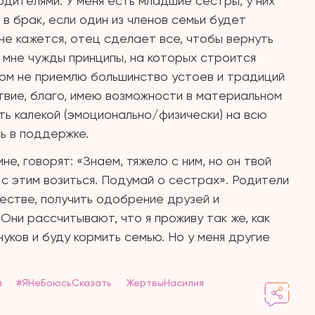
дителями. У меня есть младшие сестры, у них
 в брак, если один из членов семьи будет
не кажется, отец сделает все, чтобы вернуть
у, мне чужды принципы, на которых строится
елом не приемлю большинство устоев и традиций
ствие, благо, имею возможности в материальном
ть калекой (эмоционально/физически) на всю
ь в поддержке.
е, говорят: «Знаем, тяжело с ним, но он твой
с этим возиться. Подумай о сестрах». Родители
ществе, получить одобрение друзей и
Они рассчитывают, что я проживу так же, как
нуков и буду кормить семью. Но у меня другие
я
#ЯНеБоюсьСказать
ЖертвыНасилия