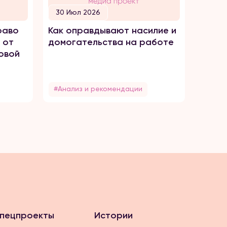
30 Июл 2026
30 И
раво
Как оправдывают насилие и
ПРОС
 от
домогательства на работе
ТОРГ
овой
#Анализ и рекомендации
#Без 
пецпроекты
Истории