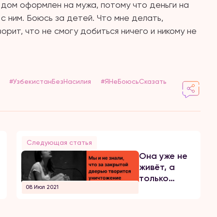
я дом оформлен на мужа, потому что деньги на
с ним. Боюсь за детей. Что мне делать,
орит, что не смогу добиться ничего и никому не
#УзбекистанБезНасилия
#ЯНеБоюсьСказать
Следующая статья
Она уже не
живёт, а
только
08 Июл 2021
существует
ради двоих
детей