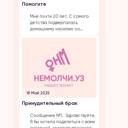
Помогите
предложение. Мы […]
Мне почти 20 лет. С самого
детства подвергалась
домашнему насилию со
стороны близких родствеников:
бабушка, папа, брат, дядя.
Было очень много плохих
событий, когда меня сильно
избивал папа. Даже не знаю с
чего начать. Самое страшное
и обидное, они абсолютно все
свои действия прикрывают
религией. Мол, это для нашего
блага. Однако, этого блага
18 Май 2025
совершенно нет […]
Принудительный брак
Сообщение №1. Здравствуйте.
Я бы хотела поделиться с вами