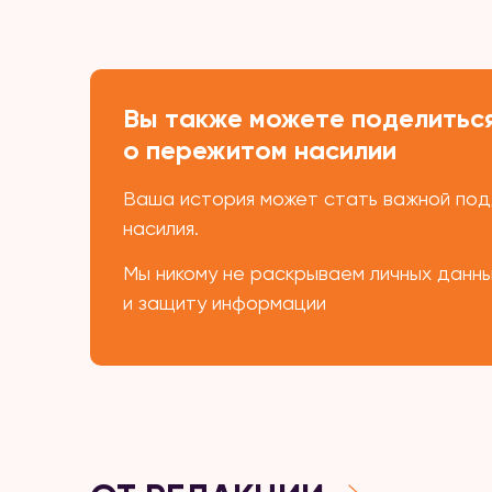
Вы также можете поделиться
о пережитом насилии
Ваша история может стать важной подд
насилия.
Мы никому не раскрываем личных данн
и защиту информации