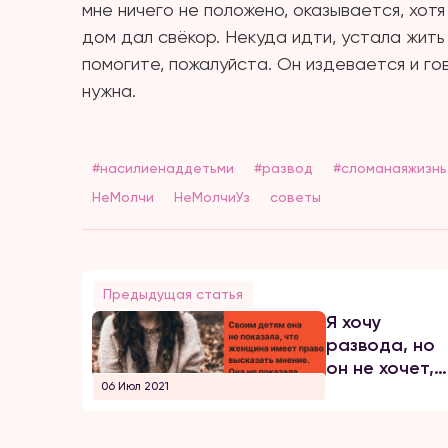
мне ничего не положено, оказывается, хот
дом дал свёкор. Некуда идти, устала жить 
помогите, пожалуйста. Он издевается и гов
нужна.
#насилиенаддетьми
#развод
#сломанаяжизнь
НеМолчи
НеМолчиУз
советы
Предыдущая статья
Я хочу
развода, но
он не хочет,
06 Июл 2021
пугает
агрессивным
поведением