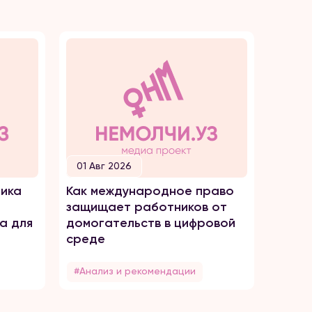
01 Авг 2026
30 И
ика
Как международное право
Как о
защищает работников от
домог
а для
домогательств в цифровой
среде
#Анализ и рекомендации
#Анал