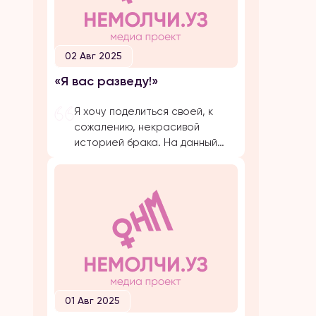
02 Авг 2025
«Я вас разведу!»
Я хочу поделиться своей, к
сожалению, некрасивой
историей брака. На данный
момент, на протяжении
долгого времени, я
подвергаюсь публичной
травле, оскорблениям и
обвинениям в убийстве брата
своего супруга. Расскажу все
с начала… Я вышла замуж по
большой любви. Супруг меня
добивался несколько лет,
затем мы встречались почти 5
01 Авг 2025
лет и он мне сделал