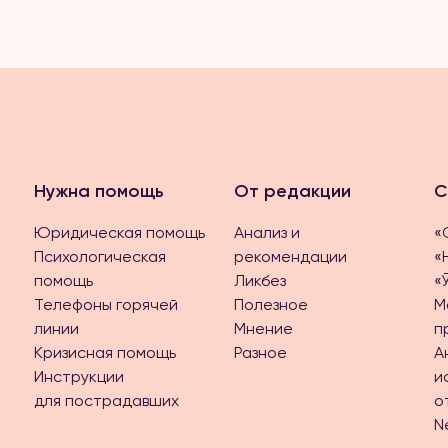
Нужна помощь
От редакции
С
Юридическая помощь
Анализ и
«
Психологическая
рекомендации
«
помощь
Ликбез
«
Телефоны горячей
Полезное
М
линии
Мнение
п
Кризисная помощь
Разное
А
Инструкции
и
для пострадавших
о
N