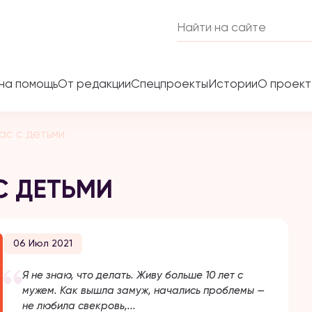
на помощь
От редакции
Спецпроекты
Истории
О проек
нас с детьми
С ДЕТЬМИ
06 Июл 2021
​​Я не знаю, что делать. Живу больше 10 лет с
мужем. Как вышла замуж, начались проблемы —
не любила свекровь,...