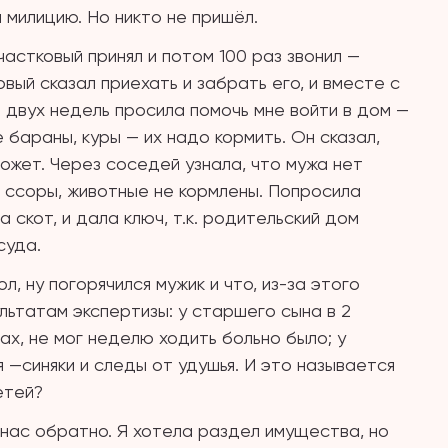
 милицию. Но никто не пришёл.
астковый принял и потом 100 раз звонил —
ый сказал приехать и забрать его, и вместе с
е двух недель просила помочь мне войти в дом —
 бараны, куры — их надо кормить. Он сказал,
может. Через соседей узнала, что мужа нет
 ссоры, животные не кормлены. Попросила
а скот, и дала ключ, т.к. родительский дом
суда.
л, ну погорячился мужик и что, из-за этого
льтатам экспертизы: у старшего сына в 2
ах, не мог неделю ходить больно было; у
я —синяки и следы от удушья. И это называется
етей?
 нас обратно. Я хотела раздел имущества, но