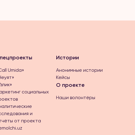
пецпроекты
Истории
Call Umida»
Анонимные истории
Неуят»
Кейсы
Ўзлик»
О проекте
аркетинг социальных
Наши волонтёры
роектов
налитические
сследования и
тчёты от проекта
emolchi.uz