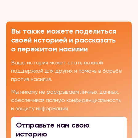
Вы также можете поделиться
своей историей и рассказать
о пережитом насилии
Ваша история может стать важной
поддержкой для других и помочь в борьбе
против насилия.
Мы никому не раскрываем личных данных,
обеспечивая полную конфиденциальность
и защиту информации
Отправьте нам свою
историю