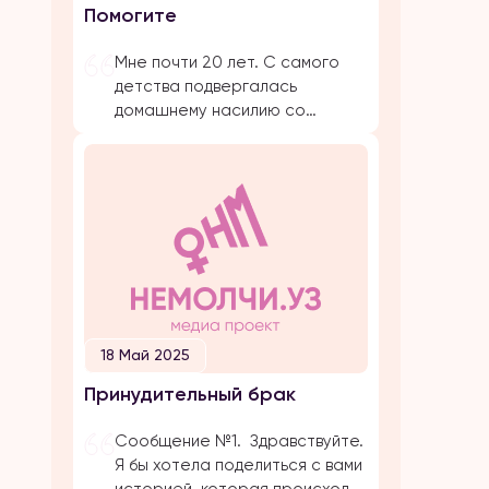
Помогите
предложение. Мы […]
Мне почти 20 лет. С самого
детства подвергалась
домашнему насилию со
стороны близких родствеников:
бабушка, папа, брат, дядя.
Было очень много плохих
событий, когда меня сильно
избивал папа. Даже не знаю с
чего начать. Самое страшное
и обидное, они абсолютно все
свои действия прикрывают
религией. Мол, это для нашего
блага. Однако, этого блага
18 Май 2025
совершенно нет […]
Принудительный брак
Сообщение №1. Здравствуйте.
Я бы хотела поделиться с вами