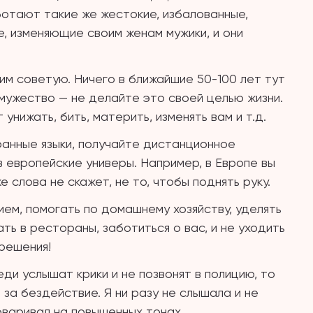
ботают такие же жестокие, избалованные,
, изменяющие своим женам мужики, и они
гим советую. Ничего в ближайшие 50-100 лет тут
амужество — не делайте это своей целью жизни.
унижать, бить, материть, изменять вам и т.д.
анные языки, получайте дистанционное
 европейские универы. Например, в Европе вы
слова не скажет, не то, чтобы поднять руку.
ием, помогать по домашнему хозяйству, уделять
ть в рестораны, заботиться о вас, и не уходить
решения!
еди услышат крики и не позвонят в полицию, то
за бездействие. Я ни разу не слышала и не
говаривал на повышенных тонах.