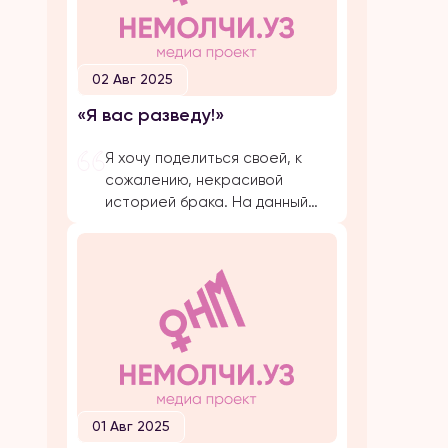
02 Авг 2025
«Я вас разведу!»
Я хочу поделиться своей, к
сожалению, некрасивой
историей брака. На данный
момент, на протяжении
долгого времени, я
подвергаюсь публичной
травле, оскорблениям и
обвинениям в убийстве брата
своего супруга. Расскажу все
с начала… Я вышла замуж по
большой любви. Супруг меня
добивался несколько лет,
затем мы встречались почти 5
01 Авг 2025
лет и он мне сделал