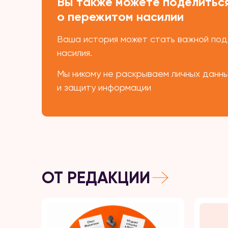
Вы также можете поделиться
о пережитом насилии
Ваша история может стать важной подд
насилия.
Мы никому не раскрываем личных данн
и защиту информации
ОТ РЕДАКЦИИ