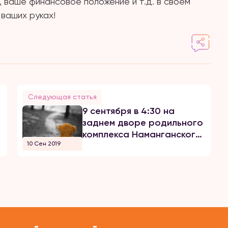
 ваше финансовое положение и т.д. в своём
 ваших руках!
Следующая статья
9 сентября в 4:30 на
заднем дворе родильного
комплекса Наманганского
10 Сен 2019
районного медицинского
объединения были
найдены живыми две
новорожденные девочки