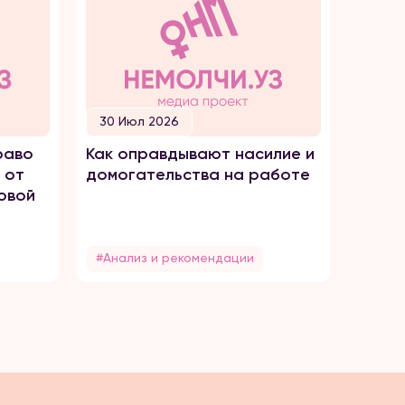
30 Июл 2026
30 И
раво
Как оправдывают насилие и
ПРОС
 от
домогательства на работе
ТОРГ
овой
#Анализ и рекомендации
#Без 