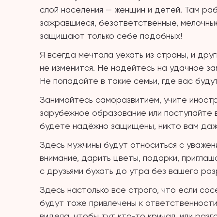
слой населения — женщин и детей. Там ра
зажравшиеся, безответственные, мелочные
защищают только себе подобных!
Я всегда мечтала уехать из страны, и дру
не изменится. Не надейтесь на удачное з
Не попадайте в такие семьи, где вас будут 
Занимайтесь саморазвитием, учите иностр
зарубежное образование или поступайте в
будете надёжно защищены, никто вам даже 
Здесь мужчины будут относиться с уважен
внимание, дарить цветы, подарки, приглаша
с друзьями бухать до утра без вашего раз
Здесь настолько все строго, что если сос
будут тоже привлечены к ответственности 
видела, чтобы тут кто-то кричал, или раз