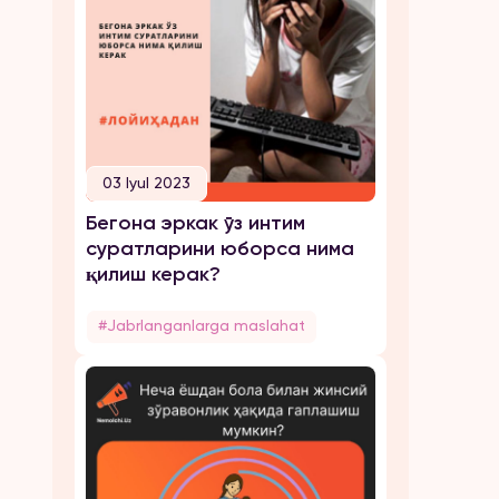
03 Iyul 2023
Бегона эркак ўз интим
суратларини юборса нима
қилиш керак?
#Jabrlanganlarga maslahat