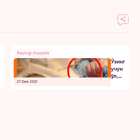
Keyingi maqola
Ўзинг
учун
ўл,
27 Dek 2021
етим!