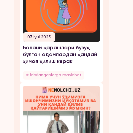
03 Iyul 2023
Болани қарашлари бузуқ
бўлган одамлардан қандай
ҳимоя қилиш керак
#Jabrlanganlarga maslahat