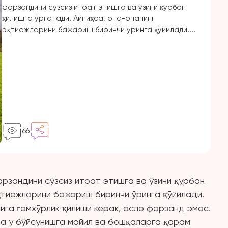
фарзандини сўзсиз итоат этишга ва ўзини қурбон
қилишга ўргатади. Айниқса, ота-онанинг
эҳтиёжларини бажариш биринчи ўринга қўйилади....
66
рзандини сўзсиз итоат этишга ва ўзини қурбон
ҳтиёжларини бажариш биринчи ўринга қўйилади.
ига ғамхўрлик қилиши керак, асло фарзанд эмас.
а у бўйсунишга мойил ва бошқаларга қарам