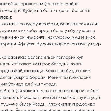
 шахсий чегараларини ўрната олмайди,
и емиради. Қуйидаги бешта ҳолат боланинг
илади:
а-онанинг совуқ муносабати, болага психологик
, зўравонлик кабилардан бола ушбу хулосага
 ўзини ёмон, нуқсонли, номуносиб, муҳим эмас
 туради. Афсуски бу ҳолатлар болага бутун умр
шқа одамлар болага ёлғон гапларни кўп
ендан катталар яхшироқ билади», «ҳали
лардан фойдаланади. Бола эса бундан: ким
, деган фикрга боради. Менинг эҳтиёжларим
инчи ўринда деб иш тутади.
да бола ўзи ҳақида ёлғон тасаввурларни пайдо
б қолади. Масалан, нима хато кетса, шу иш учун
 тушунча билан ўсади. Иложсизлик гирдобида
майди. Ўз қадрини эса бировларнинг баҳоси