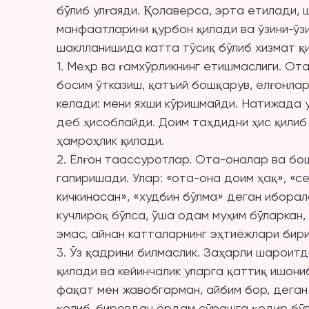
бўлиб улғаяди. Қолаверса, эрта етилади,
манфаатларини қурбон қилади ва ўзини-ўз
шаклланишида катта тўсиқ бўлиб хизмат қ
1. Меҳр ва ғамхўрликнинг етишмаслиги. От
босим ўтказиш, қатъий бошқарув, ёлғонлар
келади: мени яхши кўришмайди. Натижада у
деб ҳисоблайди. Доим таҳдидни ҳис қилиб
ҳамроҳлик қилади.
2. Ёлғон таассуротлар. Ота-оналар ва бо
гапиришади. Улар: «ота-она доим ҳақ», «с
кичкинасан», «худбин бўлма» деган ибора
кучлироқ бўлса, ўша одам муҳим бўларкан
эмас, айнан катталарнинг эҳтиёжлари бир
3. Ўз қадрини билмаслик. Заҳарли шароит
қилади ва кейинчалик уларга қаттиқ ишони
фақат мен жавобгарман, айбим бор, деган
қолиб, бировдан ёрдам сўрашга қодир бўл