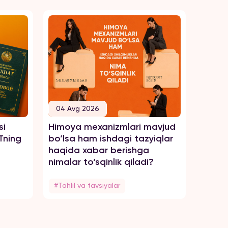
04 Avg 2026
04 A
si
Himoya mexanizmlari mavjud
Tengsi
Tning
bo‘lsa ham ishdagi tazyiqlar
zo‘rav
haqida xabar berishga
haqid
nimalar to‘sqinlik qiladi?
#Tahlil va tavsiyalar
#Tahli