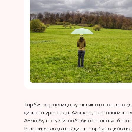
Тарбия жараёнида кўпчилик ота-оналар фа
қилишга ўргатади. Айниқса, ота-онанинг э
Аммо бу нотўғри, сабаби ота-она ўз болас
Болани жароҳатлайдиган тарбия оқибатид