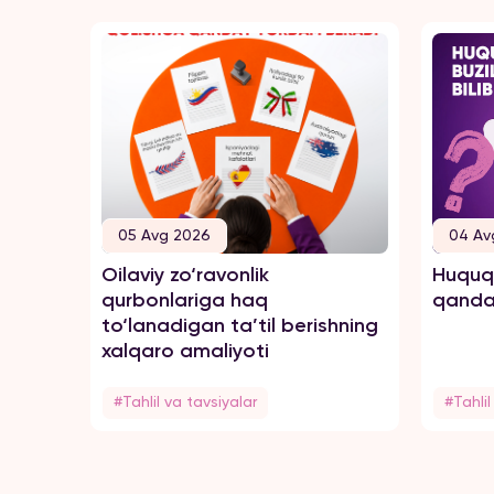
05 Avg 2026
04 Av
Oilaviy zo‘ravonlik
Huquql
qurbonlariga haq
qanday
to‘lanadigan ta’til berishning
xalqaro amaliyoti
#Tahlil va tavsiyalar
#Tahlil