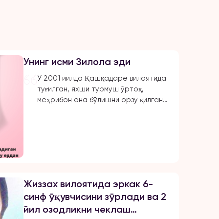
Унинг исми Зилола эди
У 2001 йилда Қашқадарё вилоятида
туғилган, яхши турмуш ўртоқ,
меҳрибон она бўлишни орзу қилган.
Отасининг узоқ қариндоши
Жаҳонгир ундан 8 ёш катта эди. У
уни илк бор 2022 йил июль ойида,
онаси ва синглиси билан сеп учун
нарсалар олиш учун бозорга
борганида кўрди. Бир ҳафтадан
сўнг улар ФҲДЁ бўлимига ариза
Жиззах вилоятида эркак 6-
беришди, рўйхатга олиш бир ойдан
синф ўқувчисини зўрлади ва 2
[…]
йил озодликни чеклаш