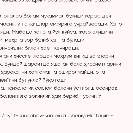
а-оналар болам мукаммал бўлиши керак, дея
масин, у танқидлар ёмғирига учрайверади. Хато
яди. Мабодо хатога йўл қўйса, жазо олишини
, меҳрга зор бўлиб катта бўлади.
ончсизлик билан ҳаёт кечиради.
олани ҳиссиётлардан маҳрум қилиш ва уларни
к. Бундай шароитда яшаган бола ҳиссиётларини
 ҳаракатни ҳам амалга оширолмайди, ота-
мен”ини бутунлай йўқотади.
ра, психологик соғлом болани ўстириш осонроқ.
болангизга эркинлик ҳам бериб туринг. У
es/pyat-sposobov-samorazrusheniya-kotoryim-