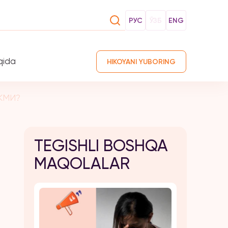
РУС
ЎЗБ
ENG
qida
HIKOYANI YUBORING
КМИ?
TEGISHLI BOSHQA
MAQOLALAR