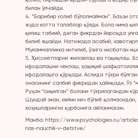
билан ўлчайди.
4. “Барибир ғолиб бўлолмайман”. Баъзи от
жуда катта талаблар қўяди. Бола нима қил
қилиш табиий, деган фикрдан йироқда улға
билиб яшайди. Натижада асабий, хавотирли
Мукаммалликка интилиб, ўзига нисбатан иш
5. Ҳиссиётларни жиловлаш ва тақиқлаш. Б
ифодалашни чеклаш, ҳақиқий шафқатсизли
ифодалашга қўрқади. Аслида тўғри бўлган
онасининг салбий фикридан ҳайиқади. Ўз “
Руҳан “сиқилган” болани тўғрилагандан кў
Шундай экан, кейин кеч бўлиб қолмасидан, 
хоҳишларингиз қурбонига айланмасин.
Манба: https://www.psychologies.ru/articl
nas-nauchili-v-detstve/