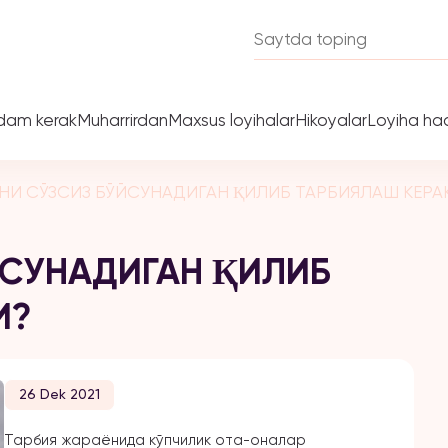
dam kerak
Muharrirdan
Maxsus loyihalar
Hikoyalar
Loyiha ha
НИ СЎЗСИЗ БЎЙСУНАДИГАН ҚИЛИБ ТАРБИЯЛАШ КЕРА
ЙСУНАДИГАН ҚИЛИБ
И?
26 Dek 2021
Тарбия жараёнида кўпчилик ота-оналар