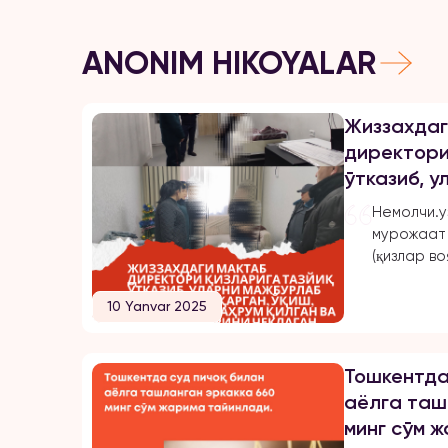
ANONIM HIKOYALAR
Жиззахдаг
директори
ўтказиб, 
турмушга 
Немолчи.у
ишлашдан 
мурожаат 
эркинликл
(қизлар во
шаҳридаги
бўлмиш Ш
10 Yanvar 2025
томонидан
ва тазйиқ
қилди. Қу
Тошкентда
бирининг 
аёлга таш
йилдан бу
минг сўм 
ўқиб, ҳам 