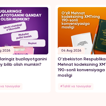
g 2026
04 Avg 2026
aringiz buzilayotganini
O‘zbekiston Respublika
 bilib olish mumkin?
Mehnat kodeksining XM
190-sonli konvensiyaga
mosligi
 va tavsiyalar
#Tahlil va tavsiyalar