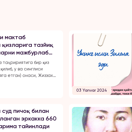
и мактаб
 қизларига тазйиқ
уларни мажбурлаб
чиқарган, ўқиш,
з таҳририятига бир қиз
маҳрум қилган ва
қилиб, у ва синглиси
арини чеклаган.
яга етган) онаси, Жиззах
 18-мактаб директори
ахноза Хасанова
03 Yanvar 2024
 бир неча бор зўравонлик
қа учрашганини маълум
йида опа-сингиллардан
 суд пичоқ билан
хабарини эълон қиламиз: «3
ланган эркакка 660
ён Тошкент шаҳрида ҳам
жарима тайинлади
ишлайман. 2024 йил 31