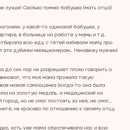
не лучше! Сколько помню бабушка (мать отца)
рогоняли: у какой-то одинокой бабушки, у
артире, в больнице на работе у мамы и т.д.
отбирала всю еду, с тётей избивали маму, про
ал эти дубинки милиционерам… Ненавижу мужчин!
ма до сих пор не разрешает плохо говорить о
виноват, что моя мама прожила такую
акая низкая самооценка (когда-то она была
ила на золотую медаль, а медицинский на
 город, но не смог постоять за неё, не смог…
ините, не красиво по отношению к своему отцу,
дко, хоть уже мама обеспечивала нас и всю