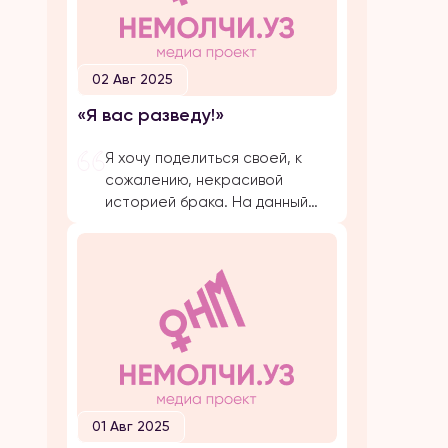
02 Авг 2025
«Я вас разведу!»
Я хочу поделиться своей, к
сожалению, некрасивой
историей брака. На данный
момент, на протяжении
долгого времени, я
подвергаюсь публичной
травле, оскорблениям и
обвинениям в убийстве брата
своего супруга. Расскажу все
с начала… Я вышла замуж по
большой любви. Супруг меня
добивался несколько лет,
затем мы встречались почти 5
01 Авг 2025
лет и он мне сделал