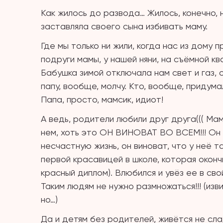
Как жилось до развода… Жилось, конечно, 
заставляла своего сына избивать маму.
Где мы только ни жили, когда нас из дому п
подруги мамы, у нашей няни, на съёмной кв
Бабушка зимой отключала нам свет и газ, 
папу, вообще, молчу. Кто, вообще, придум
Папа, просто, мамсик, идиот!
А ведь, родители любили друг друга((( Ма
нем, хоть это ОН ВИНОВАТ ВО ВСЕМ!!! Он 
несчастную жизнь, он виноват, что у неё т
первой красавицей в школе, которая оконч
красный диплом). Влюбился и увёз ее в свой
Таким людям не нужно размножаться!!! (изв
но…)
Да и детям без родителей, живётся не сла