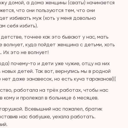
ожу домой, а дома женщины (сваты) начинается
жется, что они пользуются тем, что они
дет избивать муж (хоть у меня довольно
м себя избить).
детстве, точнее как это бывают у нас, мать
 волнует, куда пойдет женщина с детьми, хоть
 Их это не волнует!
да) почему-то и дети уже чужие, отцу на них
 новых детей. Так вот, вернулись мы в родной
 нет даже занавесок, но есть куча тараканов(((
ство, работала на трёх работах, чтобы нас
в кому и пролежал в больнице 6 месяцев.
тарушкой. Всевышний нас пожалел, братик
 оставив нас бабушке, уехала работать.
ий.