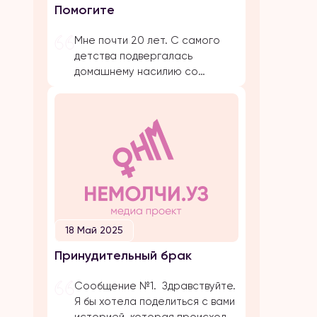
Помогите
предложение. Мы […]
Мне почти 20 лет. С самого
детства подвергалась
домашнему насилию со
стороны близких родствеников:
бабушка, папа, брат, дядя.
Было очень много плохих
событий, когда меня сильно
избивал папа. Даже не знаю с
чего начать. Самое страшное
и обидное, они абсолютно все
свои действия прикрывают
религией. Мол, это для нашего
блага. Однако, этого блага
18 Май 2025
совершенно нет […]
Принудительный брак
Сообщение №1. Здравствуйте.
Я бы хотела поделиться с вами