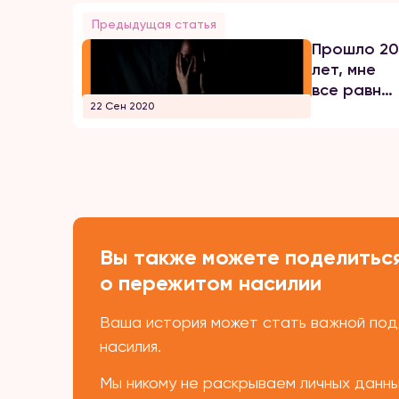
Предыдущая статья
Прошло 2
лет, мне
все равно
22 Сен 2020
боязно за
всю мою
семью
Вы также можете поделиться
о пережитом насилии
Ваша история может стать важной подд
насилия.
Мы никому не раскрываем личных данн