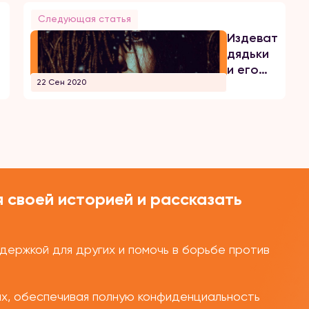
Следующая статья
0
Издевательс
дядьки
и его
22 Сен 2020
семейки
 своей историей и рассказать
ержкой для других и помочь в борьбе против
ых, обеспечивая полную конфиденциальность