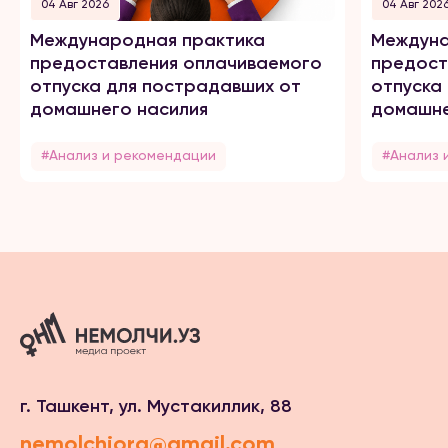
04 Авг 2026
04 Авг 202
Международная практика
Междуна
предоставления оплачиваемого
предост
отпуска для пострадавших от
отпуска
домашнего насилия
домашне
#Анализ и рекомендации
#Анализ 
г. Ташкент, ул. Мустакиллик, 88
nemolchiorg@gmail.com