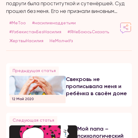
подруги была проституткой и сутенёршей. Суд
прошел без меня. Его не признали виновным…
#MeToo
#насилиенаддетьми
#УзбекистанБезНасилия
#ЯНеБоюсьСказать
ЖертвыНасилия
НеМолчиУз
Предыдущая статья
Свекровь не
прописывала меня и
ребёнка в своём доме
12 Май 2020
Следующая статья
Мой папа –
психологический