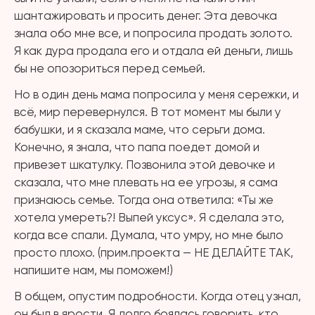
шантажировать и просить денег. Эта девочка
знала обо мне все, и попросила продать золото.
Я как дура продала его и отдала ей деньги, лишь
бы не опозориться перед семьей.
Но в один день мама попросила у меня сережки, и
всё, мир перевернулся. В тот момент мы были у
бабушки, и я сказала маме, что серьги дома.
Конечно, я знала, что папа поедет домой и
привезет шкатулку. Позвонила этой девочке и
сказала, что мне плевать на ее угрозы, я сама
признаюсь семье. Тогда она ответила: «Ты же
хотела умереть?! Выпей уксус». Я сделала это,
когда все спали. Думала, что умру, но мне было
просто плохо. (прим.проекта — НЕ ДЕЛАЙТЕ ТАК,
напишите нам, мы поможем!)
В общем, опустим подробности. Когда отец узнал,
он был в ярости. Я долго боялась говорить, кто