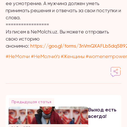
ее усмотрение. А мужчина должен уметь
принимать решения и отвечать за свои поступки и
слова.
=================
Из писем в NeMolchi.uz. Вы можете отправить
свою историю
анонимно:
https://goo.gl/forms/3nVmQXAFLb5dq5B9
#
НеМолчи
#
НеМолчиУз
#
Женщины
#
womenempower
Предыдущая статья
Выход есть
всегда!