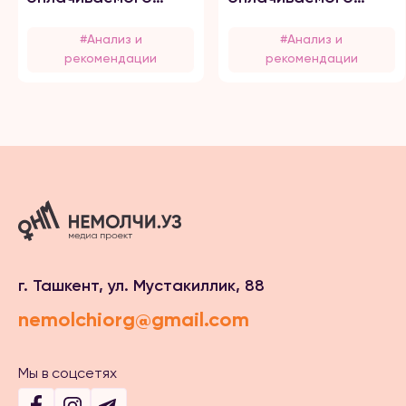
отпуска для
отпуска для
пострадавших от
пострадавших от
#Анализ и
#Анализ и
домашнего насилия
домашнего насилия
рекомендации
рекомендации
г. Ташкент, ул. Мустакиллик, 88
nemolchiorg@gmail.com
Мы в соцсетях