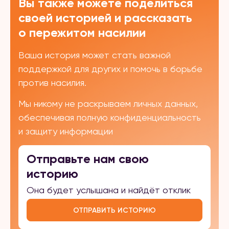
Вы также можете поделиться
своей историей и рассказать
о пережитом насилии
Ваша история может стать важной
поддержкой для других и помочь в борьбе
против насилия.
Мы никому не раскрываем личных данных,
обеспечивая полную конфиденциальность
и защиту информации
Отправьте нам свою
историю
Она будет услышана и найдёт отклик
ОТПРАВИТЬ ИСТОРИЮ