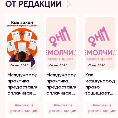
ОТ РЕДАКЦИИ
04 Авг 2026
04 Авг 2026
01 Авг 2026
Международная
Международная
Как
практика
практика
международн
предоставления
предоставления
право
оплачиваемого
оплачиваемого
защищает
отпуска для
отпуска для
работников
пострадавших
пострадавших
от
#Анализ и
#Анализ и
#Анализ и
от
от
домогательс
рекомендации
рекомендации
рекомендации
домашнего
домашнего
в цифровой