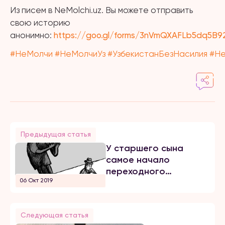
Из писем в NeMolchi.uz. Вы можете отправить
свою историю
анонимно:
https://goo.gl/forms/3nVmQXAFLb5dq5B9
#
НеМолчи
#
НеМолчиУз
#
УзбекистанБезНасилия
#
Н
Предыдущая статья
У старшего сына
самое начало
переходного
06 Окт 2019
возраста...
Следующая статья