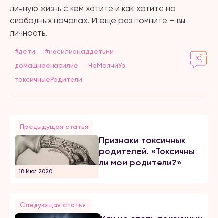
личную жизнь с кем хотите и как хотите на
свободных началах. И еще раз помните – вы
личность.
#дети
#насилиенаддетьми
домашнеенасилие
НеМолчиУз
токсичныеРодители
Предыдущая статья
Признаки токсичных
родителей. «Токсичны
ли мои родители?»
18 Июл 2020
Следующая статья