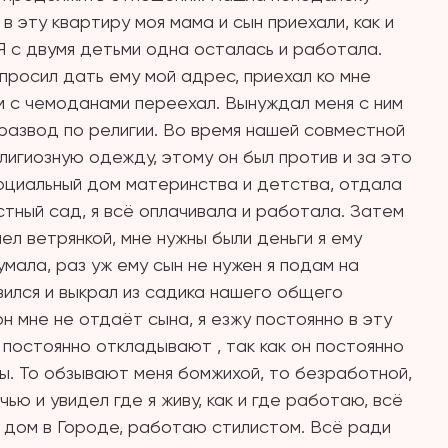
 эту квартиру моя мама и сын приехали, как и
Я с двумя детьми одна осталась и работала.
 просил дать ему мой адрес, приехал ко мне
ем с чемоданами переехал. Вынуждал меня с ним
ь развод по религии. Во время нашей совместной
елигиозную одежду, этому он был против и за это
 социальный дом материнства и детства, отдала
астный сад, я всё оплачивала и работала. Затем
ел ветрянкой, мне нужны были деньги я ему
умала, раз уж ему сын не нужен я подам на
вился и выкрал из садика нашего общего
н мне не отдаёт сына, я езжу постоянно в эту
 постоянно откладывают , так как он постоянно
. То обзывают меня бомжихой, то безработной,
чью и увидел где я живу, как и где работаю, всё
 дом в Городе, работаю стилистом. Всё ради