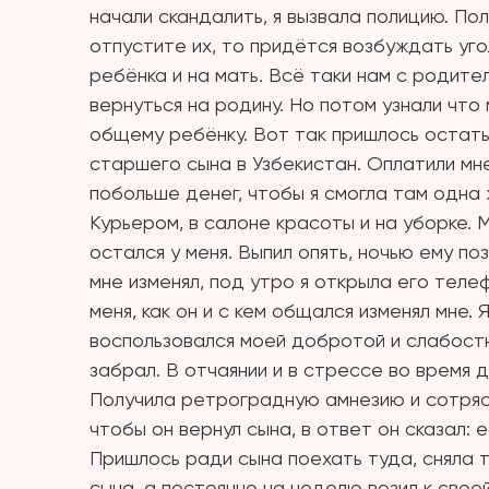
начали скандалить, я вызвала полицию. Пол
отпустите их, то придётся возбуждать уго
ребёнка и на мать. Всё таки нам с родите
вернуться на родину. Но потом узнали что
общему ребёнку. Вот так пришлось остать
старшего сына в Узбекистан. Оплатили мне
побольше денег, чтобы я смогла там одна 
Курьером, в салоне красоты и на уборке. 
остался у меня. Выпил опять, ночью ему п
мне изменял, под утро я открыла его теле
меня, как он и с кем общался изменял мне. 
воспользовался моей добротой и слабостю
забрал. В отчаянии и в стрессе во время 
Получила ретроградную амнезию и сотрясе
чтобы он вернул сына, в ответ он сказал:
Пришлось ради сына поехать туда, сняла т
сына, а постоянно на неделю возил к свое