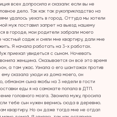
иция всех допросила и сказали: если вы не
ловное дело. Так как так рукоприкладство на
лями удалось уехать в город. Оттуда мы хотели
 мой муж поставил запрет на выезд нашему
ся в городе, мои родители забрали моего
 частный садик и сняли мне квартиру, дали мне
жить. Я начала работать на 3-х работах.
Муж приехал увидеться с сыном. Ночевать
озвонила женщина. Оказывается он всё это время
фон, а там ужас. Узнала о его шантажах против
Я ему сказала уходи из дома моего, он
, обманом сына якобы на 3 недели в гости
доставки еды я на самокате попала в ДТП.
ние головного мозга. Звонила мужу, просила
 если тебе сын нужен вернись сюда в деревню.
ам квартиру. Но он даже тогда мне не отдал
й маме домой. Я злилась так как оставила