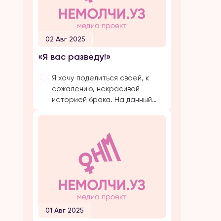
02 Авг 2025
«Я вас разведу!»
Я хочу поделиться своей, к
сожалению, некрасивой
историей брака. На данный
момент, на протяжении
долгого времени, я
подвергаюсь публичной
травле, оскорблениям и
обвинениям в убийстве брата
своего супруга. Расскажу все
с начала… Я вышла замуж по
большой любви. Супруг меня
добивался несколько лет,
затем мы встречались почти 5
01 Авг 2025
лет и он мне сделал