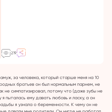
219
амуж, за человека, который старше меня на 10
юродных братьев он был нормальным парнем, не
как не симпатизировал, потому что (даже зубы не
у я пыталась ему давать любовь и ласку, а он
вадьбы я узнала о беременности. К чему он не
рые давали мне родители. Он нигде не работал,