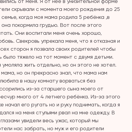
вились от меня. Я от неё в унизительной форме
тели скрывали с момента моего рождения до 25
 семье, когда моя мама родила 5 ребёнка ,в
 она покормила грудью. Вот после этого
тать. Они воспитали меня очень хорошо,
юбовь. Свекровь упрекала меня, что я отказная и
сех сторон я позвала своих родителей чтобы
ть было тяжело на тот момент с двумя детьми.
 умоляла жить отдельно, но он этого не хотел.
 мама, но он прекрасно знал, что мама нам
 любила в нашу комнату ворваться без
ссорились из-за старшего сына моего от
есчур много от 4 летнего ребёнка. Из-за этого
е начал его ругать но и руку поднимать, когда я
дался на меня стульями рвал на мне одежду. В
глазами увидели весь ужас, который мы
тели нас забрать, но муж и его родители