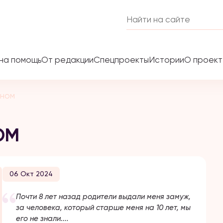
на помощь
От редакции
Спецпроекты
Истории
О проек
ыном
ОМ
06 Окт 2024
Почти 8 лет назад родители выдали меня замуж,
за человека, который старше меня на 10 лет, мы
его не знали....