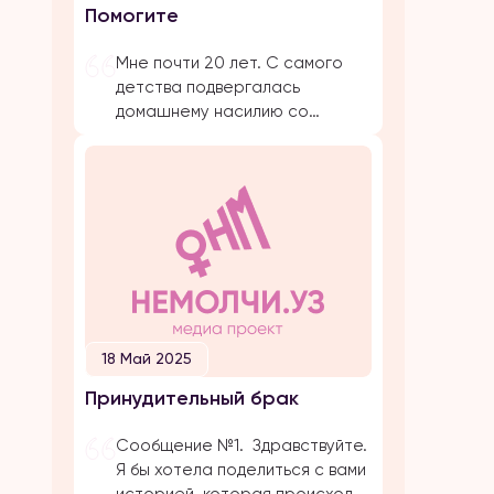
Помогите
предложение. Мы […]
Мне почти 20 лет. С самого
детства подвергалась
домашнему насилию со
стороны близких родствеников:
бабушка, папа, брат, дядя.
Было очень много плохих
событий, когда меня сильно
избивал папа. Даже не знаю с
чего начать. Самое страшное
и обидное, они абсолютно все
свои действия прикрывают
религией. Мол, это для нашего
блага. Однако, этого блага
18 Май 2025
совершенно нет […]
Принудительный брак
Сообщение №1. Здравствуйте.
Я бы хотела поделиться с вами