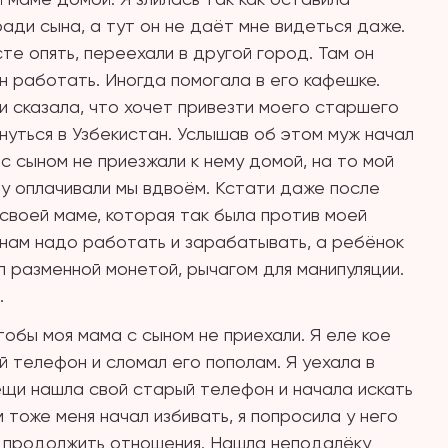
ади сына, а тут он не даёт мне видеться даже.
те опять, переехали в другой город. Там он
н работать. Иногда помогала в его кафешке.
и сказала, что хочет привезти моего старшего
рнуться в Узбекистан. Услышав об этом муж начал
 с сыном не приезжали к нему домой, на то мой
ру оплачивали мы вдвоём. Кстати даже после
 своей маме, которая так была против моей
 нам надо работать и зарабатывать, а ребёнок
ыл разменной монетой, рычагом для манипуляции.
.
тобы моя мама с сыном не приехали. Я еле кое
ой телефон и сломал его пополам. Я уехала в
ещи нашла свой старый телефон и начала искать
 тоже меня начал избивать, я попросила у него
им продолжить отношения. Нашла неподалёку