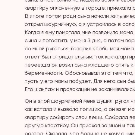
квартиру оплаченную в городе, приехала р
В итоге потом ради сына начали жить вмес
открыл шаурмичную, а я устроилась в сало
Когда я ему помогала мне позвонила мама 
сына и погостить у меня 3 дня, а потом ве
со мной ругаться, говорил чтобы моя мама
ответ был отрицательным, так как кварти
переезда он возил сына младшего опять к
беременности. Обосновывал это тем что,
пусть у его мамы побудет. Для него сын б
Его шантаж и провокации не заканчивались
Он в этой шаурмичной меня душил, ругал ч
как встала и вызвала полицию, а он взял м
квартиру собирать свои вещи. Собрала в
другую квартиру. Он приехал за мной и там
развод. Сказала, что больше не хочу с н