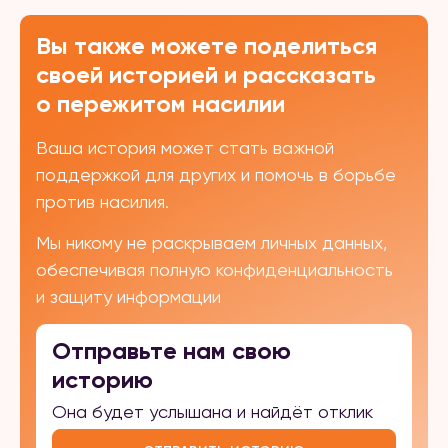
Вы также можете поделиться
своей историей и рассказать
о пережитом насилии
Ваша история может стать важной
поддержкой для других и помочь в борьбе
против насилия.
Мы никому не раскрываем личных данных,
обеспечивая полную конфиденциальность
и защиту информации
Отправьте нам свою
историю
Она будет услышана и найдёт отклик