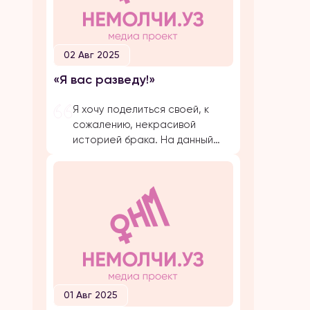
02 Авг 2025
«Я вас разведу!»
Я хочу поделиться своей, к
сожалению, некрасивой
историей брака. На данный
момент, на протяжении
долгого времени, я
подвергаюсь публичной
травле, оскорблениям и
обвинениям в убийстве брата
своего супруга. Расскажу все
с начала… Я вышла замуж по
большой любви. Супруг меня
добивался несколько лет,
затем мы встречались почти 5
01 Авг 2025
лет и он мне сделал