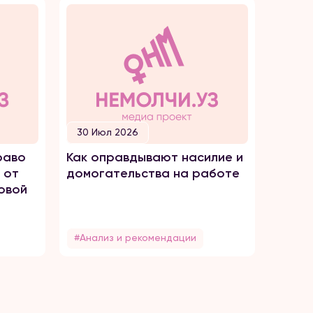
30 Июл 2026
30 И
раво
Как оправдывают насилие и
ПРОС
 от
домогательства на работе
ТОРГ
овой
#Анализ и рекомендации
#Без 