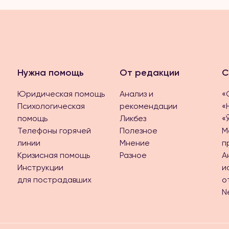
Нужна помощь
От редакции
С
Юридическая помощь
Анализ и
«
Психологическая
рекомендации
«
помощь
Ликбез
«
Телефоны горячей
Полезное
М
линии
Мнение
п
Кризисная помощь
Разное
А
Инструкции
и
для пострадавших
о
N