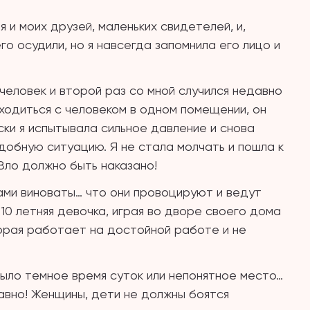
 и моих друзей, маленьких свидетелей, и,
его осудили, но я навсегда запомнила его лицо и
человек и второй раз со мной случился недавно
аходиться с человеком в одном помещении, он
ски я испытывала сильное давление и снова
одобную ситуацию. Я не стала молчать и пошла к
 Зло должно быть наказано!
ами виноваты… что они провоцируют и ведут
10 летняя девочка, играя во дворе своего дома
орая работает на достойной работе и не
 было темное время суток или непонятное место…
авно! Женщины, дети не должны боятся