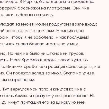
ло вчера. 8 Марта, было довольно прохладно.
 подарили босоножки на платформе. Они мне
ла их и выбежала на улицу.
блюдал за мной и моими подругами возле входа
Мой папа вышел за цветами. Мама из окна
ски, чтобы я не заболела. Я как послушный
тливая снова бежала играть на улицу.
а. На нем не было ни штанов ни трусов.
азать. Меня бросило в дрожь, голос куда-то
гла. Видимо, сработала реакция самозащиты, и я
из. Он побежал вслед за мной. Благо на улице
ном направлении.
. Тут вернулся мой папа и кинулся ко мне с
 очень близка и сразу ему всё рассказала. Не
 20 минут притащил его за шкирку ко мне,