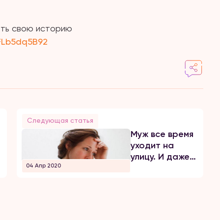
вить свою историю
FLb5dq5B92
Следующая статья
Муж все время
уходит на
улицу. И даже
04 Апр 2020
карантин его
не остановит