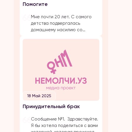
Помогите
предложение. Мы […]
Мне почти 20 лет. С самого
детства подвергалась
домашнему насилию со
стороны близких родствеников:
бабушка, папа, брат, дядя.
Было очень много плохих
событий, когда меня сильно
избивал папа. Даже не знаю с
чего начать. Самое страшное
и обидное, они абсолютно все
свои действия прикрывают
религией. Мол, это для нашего
блага. Однако, этого блага
18 Май 2025
совершенно нет […]
Принудительный брак
Сообщение №1. Здравствуйте.
Я бы хотела поделиться с вами