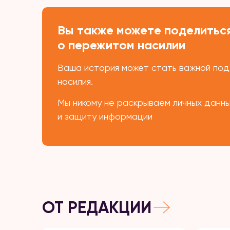
Вы также можете поделиться
о пережитом насилии
Ваша история может стать важной подд
насилия.
Мы никому не раскрываем личных данн
и защиту информации
ОТ РЕДАКЦИИ