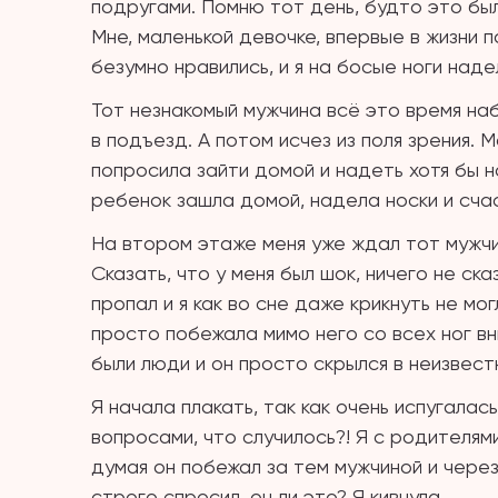
подругами. Помню тот день, будто это бы
Мне, маленькой девочке, впервые в жизни
безумно нравились, и я на босые ноги наде
Тот незнакомый мужчина всё это время на
в подъезд. А потом исчез из поля зрения. 
попросила зайти домой и надеть хотя бы но
ребенок зашла домой, надела носки и счас
На втором этаже меня уже ждал тот мужчин
Сказать, что у меня был шок, ничего не ск
пропал и я как во сне даже крикнуть не мо
просто побежала мимо него со всех ног вн
были люди и он просто скрылся в неизвест
Я начала плакать, так как очень испугалась
вопросами, что случилось?! Я с родителями
думая он побежал за тем мужчиной и через
строго спросил, он ли это? Я кивнула.