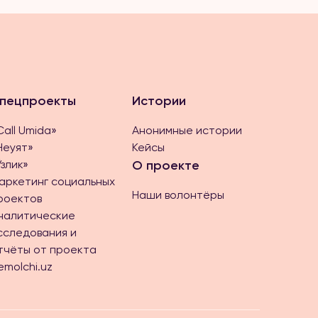
пецпроекты
Истории
Call Umida»
Анонимные истории
Неуят»
Кейсы
Ўзлик»
О проекте
аркетинг социальных
Наши волонтёры
роектов
налитические
сследования и
тчёты от проекта
emolchi.uz