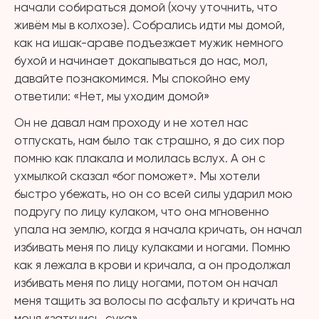
начали собираться домой (хочу уточнить, что
живём мы в колхозе). Собрались идти мы домой,
как на ишак-араве подъезжает мужик немного
бухой и начинает докапываться до нас, мол,
давайте познакомимся. Мы спокойно ему
ответили: «Нет, мы уходим домой»
Он не давал нам проходу и не хотел нас
отпускать, нам было так страшно, я до сих пор
помню как плакала и молилась вслух. А он с
ухмылкой сказал «бог поможет». Мы хотели
быстро убежать, но он со всей силы ударил мою
подругу по лицу кулаком, что она мгновенно
упала на землю, когда я начала кричать, он начал
избивать меня по лицу кулаками и ногами. Помню
как я лежала в крови и кричала, а он продолжал
избивать меня по лицу ногами, потом он начал
меня тащить за волосы по асфальту и кричать на
меня «заткнись, сука».