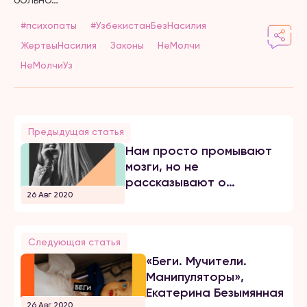
#психопаты
#УзбекистанБезНасилия
ЖертвыНасилия
Законы
НеМолчи
НеМолчиУз
Предыдущая статья
Нам просто промывают
мозги, но не
рассказывают о
26 Авг 2020
действительно важном
Следующая статья
«Беги. Мучители.
Манипуляторы»,
Екатерина Безымянная
26 Авг 2020