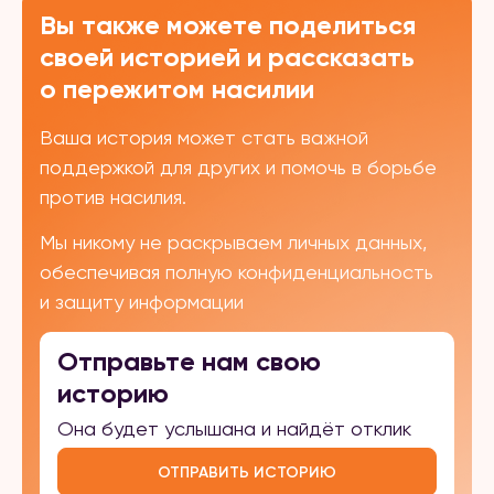
Вы также можете поделиться
своей историей и рассказать
о пережитом насилии
Ваша история может стать важной
поддержкой для других и помочь в борьбе
против насилия.
Мы никому не раскрываем личных данных,
обеспечивая полную конфиденциальность
и защиту информации
Отправьте нам свою
историю
Она будет услышана и найдёт отклик
ОТПРАВИТЬ ИСТОРИЮ