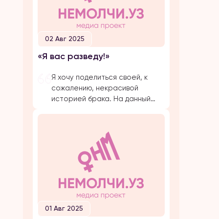
02 Авг 2025
«Я вас разведу!»
Я хочу поделиться своей, к
сожалению, некрасивой
историей брака. На данный
момент, на протяжении
долгого времени, я
подвергаюсь публичной
травле, оскорблениям и
обвинениям в убийстве брата
своего супруга. Расскажу все
с начала… Я вышла замуж по
большой любви. Супруг меня
добивался несколько лет,
затем мы встречались почти 5
01 Авг 2025
лет и он мне сделал