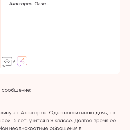
Ахангаран. Одна...
91
о сообщение:
иву в г. Ахангаран. Одна воспитываю дочь, т.к.
ери 15 лет, учится в 8 классе. Долгое время ее
 Мои неоднократные обращения в