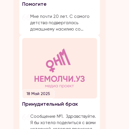
Помогите
предложение. Мы […]
Мне почти 20 лет. С самого
детства подвергалась
домашнему насилию со
стороны близких родствеников:
бабушка, папа, брат, дядя.
Было очень много плохих
событий, когда меня сильно
избивал папа. Даже не знаю с
чего начать. Самое страшное
и обидное, они абсолютно все
свои действия прикрывают
религией. Мол, это для нашего
блага. Однако, этого блага
18 Май 2025
совершенно нет […]
Принудительный брак
Сообщение №1. Здравствуйте.
Я бы хотела поделиться с вами