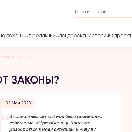
на помощь
От редакции
Спецпроекты
Истории
О проек
отают законы?
ЮТ ЗАКОНЫ?
02 Май 2020
В социальных сетях 2 мая было размещено
сообщение: #НужнаПомощь Помогите
разобраться в моей ситуации! Я живу в г.