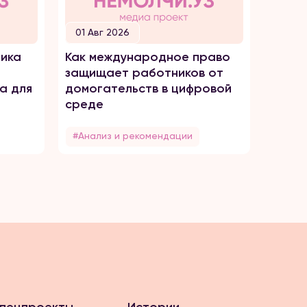
01 Авг 2026
30 И
ика
Как международное право
Как о
защищает работников от
домог
а для
домогательств в цифровой
среде
#Анализ и рекомендации
#Анал