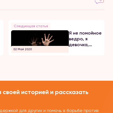
Следующая статья
Я не помойное
ведро, я
девочка,
02 Май 2020
которую
загубили
 своей историей и рассказать
ержкой для других и помочь в борьбе против