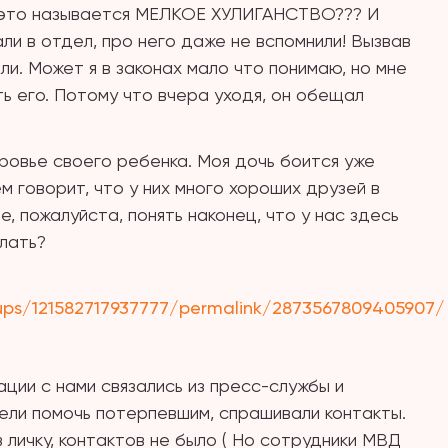
 это называется МЕЛКОЕ ХУЛИГАНСТВО??? И
али в отдел, про него даже не вспомнили! Вызвав
или. Может я в законах мало что понимаю, но мне
ь его. Потому что вчера уходя, он обещал
оровье своего ребенка. Моя дочь боится уже
м говорит, что у них много хороших друзей в
е, пожалуйста, понять наконец, что у нас здесь
елать?
ups/121582717937777/permalink/2873567809405907/
ции с нами связались из пресс-службы и
ели помочь потерпевшим, спрашивали контакты.
 личку, контактов не было ( Но сотрудники МВД