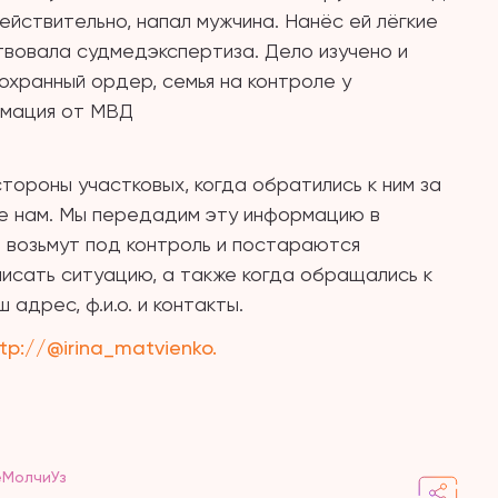
ействительно, напал мужчина. Нанёс ей лёгкие
твовала судмедэкспертиза. Дело изучено и
охранный ордер, семья на контроле у
рмация от МВД
стороны участковых, когда обратились к ним за
е нам. Мы передадим эту информацию в
 возьмут под контроль и постараются
писать ситуацию, а также когда обращались к
 адрес, ф.и.о. и контакты.
tp://@irina_matvienko.
еМолчиУз